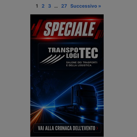
1
2
3
…
27
Successivo »