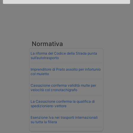
Normativa
La riforma del Codice della Strada punta
sull’autotrasporto
Imprenditore di Prato assolto per infortunio
col muletto
Cassazione conferma validità multe per
velocità col cronotachigrafo
La Cassazione conferma la qualifica di
spedizioniere-vettore
Esenzione Iva nei trasporti internazionali
su tutta la filiera