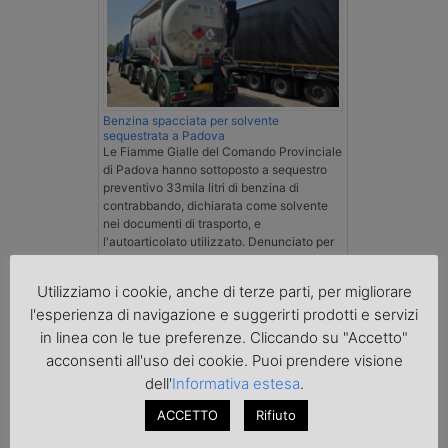
Benzina spacciata per solvente
sequestrata a Padova
Le Fiamme Gialle del Comando Provinciale
di Padova hanno sottoposto a sequestro
preventivo 33mila litri di benzina di
contrabbando, dichiarata come solvente
nei documenti di trasporto, e
l'autoarticolato utilizzato. Denunciato per
contrabbando di prodotti petroliferi il
conducente ungherese del mezzo, fermato
Utilizziamo i cookie, anche di terze parti, per migliorare
al valico di Tarvisio.
l'esperienza di navigazione e suggerirti prodotti e servizi
in linea con le tue preferenze. Cliccando su "Accetto"
Transpotalk
acconsenti all'uso dei cookie. Puoi prendere visione
dell'
Informativa estesa
.
ACCETTO
Rifiuto