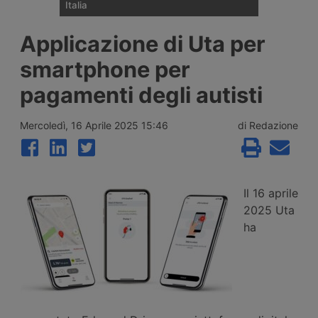
Italia
Maurelli Holding e Gruppo Telese danno
Applicazione di Uta per
vita a una società paritetica che dal 1°
ottobre 2026 gestirà la distribuzione
smartphone per
ufficiale del marchio Fuso in Italia,
nell’ambito della riorganizzazione europea
pagamenti degli autisti
decisa da Mitsubishi Fuso Truck & Bus
Corporation dopo la nascita di Archion.
Mercoledì, 16 Aprile 2025 15:46
di Redazione
Il 16 aprile
2025 Uta
ha