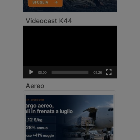
Videocast K44
Video
Player
00:00
08:26
Aereo