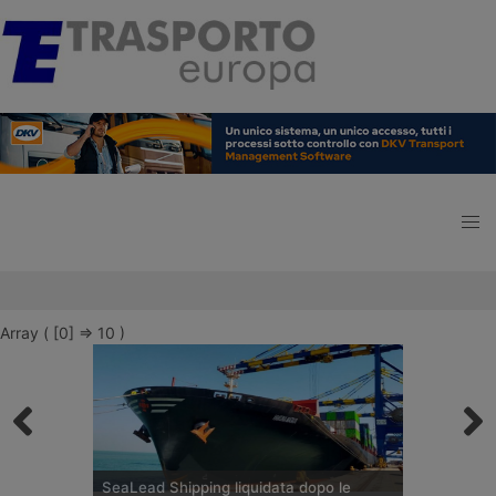
Array ( [0] => 10 )
SeaLead Shipping liquidata dopo le