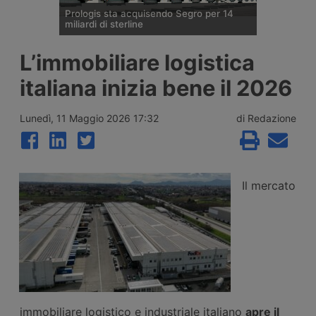
Prologis sta acquisendo Segro per 14
miliardi di sterline
Il gruppo statunitense Prologis, operatore
L’immobiliare logistica
mondiale di immobili logistici, ha raggiunto
un’intesa definitiva per acquisire Segro, il
italiana inizia bene il 2026
maggiore Reit britannico. Nascerà così la
più grande piattaforma logistica del
mondo, con la chiusura attesa nella prima
Lunedì, 11 Maggio 2026 17:32
di Redazione
metà del 2027.
Il mercato
immobiliare logistico e industriale italiano
apre il