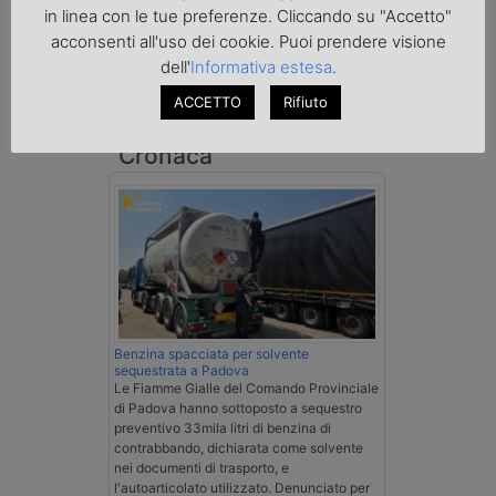
in linea con le tue preferenze. Cliccando su "Accetto"
acconsenti all'uso dei cookie. Puoi prendere visione
dell'
Informativa estesa
.
ACCETTO
Rifiuto
Cronaca
Benzina spacciata per solvente
sequestrata a Padova
Le Fiamme Gialle del Comando Provinciale
di Padova hanno sottoposto a sequestro
preventivo 33mila litri di benzina di
contrabbando, dichiarata come solvente
nei documenti di trasporto, e
l'autoarticolato utilizzato. Denunciato per