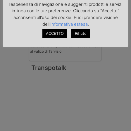
Benzina spacciata per solvente
l'esperienza di navigazione e suggerirti prodotti e servizi
sequestrata a Padova
Le Fiamme Gialle del Comando Provinciale
in linea con le tue preferenze. Cliccando su "Accetto"
di Padova hanno sottoposto a sequestro
acconsenti all'uso dei cookie. Puoi prendere visione
preventivo 33mila litri di benzina di
dell'
Informativa estesa
.
contrabbando, dichiarata come solvente
nei documenti di trasporto, e
ACCETTO
Rifiuto
l'autoarticolato utilizzato. Denunciato per
contrabbando di prodotti petroliferi il
conducente ungherese del mezzo, fermato
al valico di Tarvisio.
Transpotalk