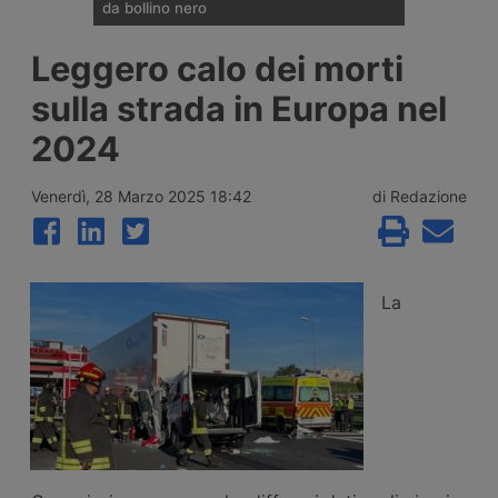
da bollino nero
Divieti di circolazione per i veicoli industriali
Leggero calo dei morti
e potenziamento del personale Anas sulla
rete nazionale nel weekend che apre la
sulla strada in Europa nel
settimana di Ferragosto, con oltre 25
milioni di spostamenti attesi tra il 7 e il 9
2024
agosto 2026.
Venerdì, 28 Marzo 2025 18:42
di Redazione
La