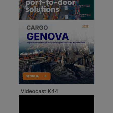
Videocast K44
Video
Player