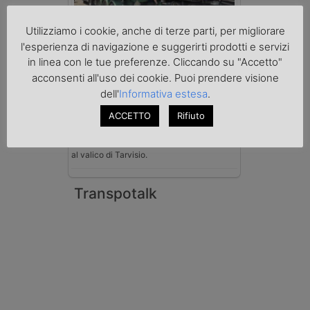
Utilizziamo i cookie, anche di terze parti, per migliorare
Benzina spacciata per solvente
sequestrata a Padova
l'esperienza di navigazione e suggerirti prodotti e servizi
Le Fiamme Gialle del Comando Provinciale
in linea con le tue preferenze. Cliccando su "Accetto"
di Padova hanno sottoposto a sequestro
acconsenti all'uso dei cookie. Puoi prendere visione
preventivo 33mila litri di benzina di
contrabbando, dichiarata come solvente
dell'
Informativa estesa
.
nei documenti di trasporto, e
ACCETTO
Rifiuto
l'autoarticolato utilizzato. Denunciato per
contrabbando di prodotti petroliferi il
conducente ungherese del mezzo, fermato
al valico di Tarvisio.
Transpotalk