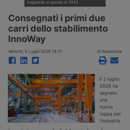
traguardo si sposta al 2043
Il Governo tedesco ha confermato
Consegnati i primi due
l’allungamento dei tempi per i cantieri e la
successiva apertura all’esercizio del
carri dello stabilimento
potenziamento dei raccordi con la galleria
di base del Brennero. Ora si parla del
InnoWay
completamento nel 2043.
Venerdì, 4 Luglio 2025 18:21
di Redazione
Il 2 luglio
2025 ha
segnato
una
nuova
tappa per
l’industria