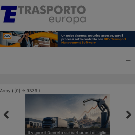
Array ( [0] => 9339 )
Il vigore il Decreto sui carburanti di luglio