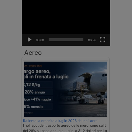
Player
00:00
08:26
Aereo
Rallenta la crescita a luglio 2026 dei noli aerei
I noli spot del trasporto aereo delle merci sono saliti
del 28% su base annua a luglio, a 3,12 dollari per kg,