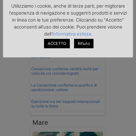
Utilizziamo i cookie, anche di terze parti, per migliorare
l'esperienza di navigazione e suggerirti prodotti e servizi
in linea con le tue preferenze. Cliccando su "Accetto"
Normativa
acconsenti all'uso dei cookie. Puoi prendere visione
dell'
Informativa estesa
.
La riforma del Codice della Strada punta
sull’autotrasporto
ACCETTO
Rifiuto
Imprenditore di Prato assolto per infortunio
col muletto
Cassazione conferma validità multe per
velocità col cronotachigrafo
La Cassazione conferma la qualifica di
spedizioniere-vettore
Esenzione Iva nei trasporti internazionali
su tutta la filiera
Mare