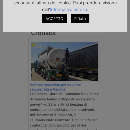
acconsenti all'uso dei cookie. Puoi prendere visione
dell'
Informativa estesa
.
ACCETTO
Rifiuto
Cronaca
Benzina spacciata per solvente
sequestrata a Padova
Le Fiamme Gialle del Comando Provinciale
di Padova hanno sottoposto a sequestro
preventivo 33mila litri di benzina di
contrabbando, dichiarata come solvente
nei documenti di trasporto, e
l'autoarticolato utilizzato. Denunciato per
contrabbando di prodotti petroliferi il