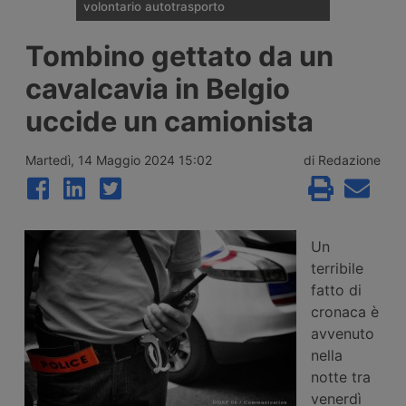
volontario autotrasporto
Il Comitato Centrale dell’Albo nazionale
Tombino gettato da un
degli Autotrasportatori ha pubblicato
l’elenco delle 133 imprese monoveicolari
cavalcavia in Belgio
ammesse agli incentivi da 15mila euro per
l’uscita volontaria dal mercato, nell’ambito
uccide un camionista
del bando finanziato con 2 milioni di euro
per il 2026.
Martedì, 14 Maggio 2024 15:02
di Redazione
Un
terribile
fatto di
cronaca è
avvenuto
nella
notte tra
venerdì