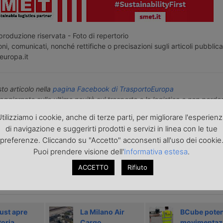
roduzione riservata - Foto di repertorio
ni, comunicati, nonché rettifiche o precisazioni sugli articoli pubblica
europa.it
o articolo nella
pagina Facebook di TrasportoEuropa
aggiornato sulle ultime novità sul trasporto e la logistica e non perd
portoEuropa?
Iscriviti alla nostra Newsletter
con l'elenco ed i link di tut
tilizziamo i cookie, anche di terze parti, per migliorare l'esperien
ecedenti l'invio. Gratuita e NO SPAM!
di navigazione e suggerirti prodotti e servizi in linea con le tue
preferenze. Cliccando su "Accetto" acconsenti all'uso dei cookie
Puoi prendere visione dell'
Informativa estesa
.
icolo precedente
Articolo successivo »
ACCETTO
Rifiuto
ARTICOLI CORRELATI
rust apre
La Milano Air
BCube poten
toria
Cargo
movimentaz