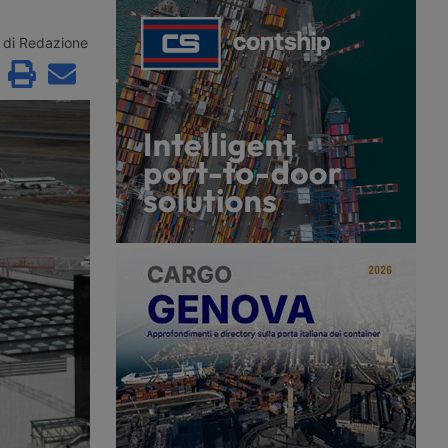
ore dopo essere
veterani, mentre l’autotrasporto
cato oltre 24 ore vicino
soffre di una carenza strutturale di
in Spagna, con
conducenti. Il provvedimento giunge
di Redazione
superiori ai 42 gradi e
dopo la revoca delle patenti a circa
ondizionata funzionante.
200mila immigrati con status
denuncia i ritardi
temporaneo.
nell’assistenza stradale.