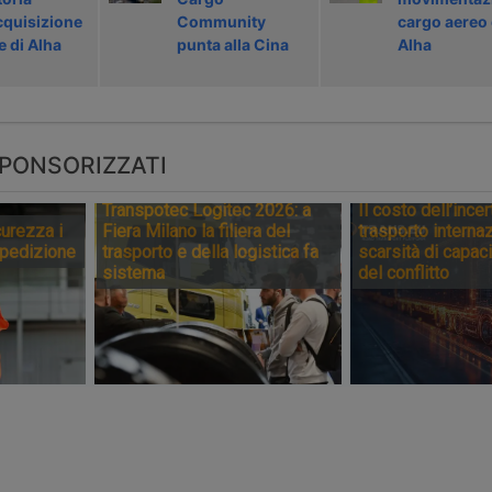
acquisizione
Community
cargo aereo
 di Alha
punta alla Cina
Alha
PONSORIZZATI
Transpotec Logitec 2026: a
Il costo dell’incer
urezza i
Fiera Milano la filiera del
trasporto internaz
spedizione
trasporto e della logistica fa
scarsità di capaci
sistema
del conflitto