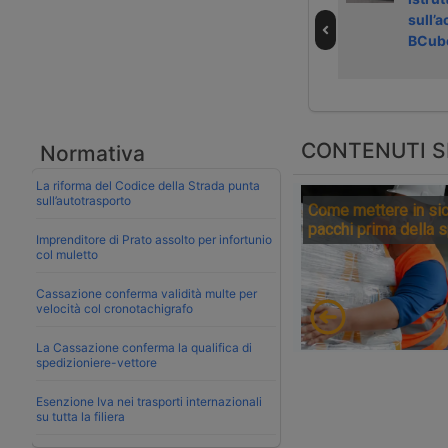
logistica 25
camion alla
sull’
marzo 2024
Malpensa
BCube
CONTENUTI S
Normativa
La riforma del Codice della Strada punta
sull’autotrasporto
Come mettere in sic
pacchi prima della 
Imprenditore di Prato assolto per infortunio
col muletto
Cassazione conferma validità multe per
velocità col cronotachigrafo
La Cassazione conferma la qualifica di
spedizioniere-vettore
Esenzione Iva nei trasporti internazionali
su tutta la filiera