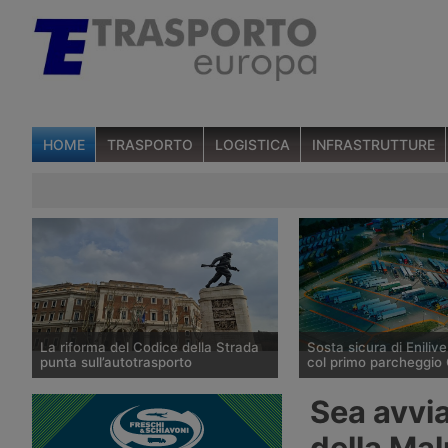
HOME
TRASPORTO
LOGISTICA
INFRASTRUTTURE
La riforma del Codice della Strada
Sosta sicura di Enilive
punta sull’autotrasporto
col primo parcheggio 
Il ministero dei Trasporti ha
Enilive Austria ha apert
Sea avvia
presentato alla fine di luglio 2026 le
Marienkirchen bei Schä
linee della riforma del Codice della
l’autostrada A8 Innkreis
della Ma