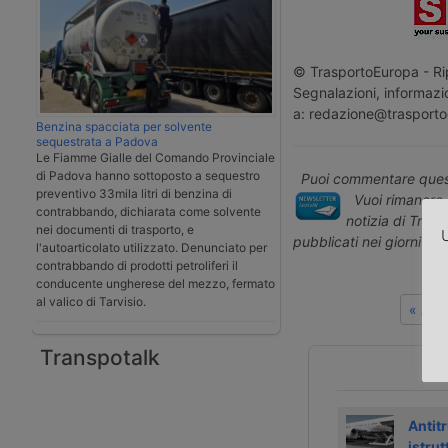
© TrasportoEuropa - Rip
Segnalazioni, informazio
a: redazione@trasporto
Benzina spacciata per solvente
sequestrata a Padova
Le Fiamme Gialle del Comando Provinciale
di Padova hanno sottoposto a sequestro
Puoi commentare quest
preventivo 33mila litri di benzina di
Vuoi rimanere 
contrabbando, dichiarata come solvente
notizia di Tras
nei documenti di trasporto, e
U
pubblicati nei giorni pr
l'autoarticolato utilizzato. Denunciato per
contrabbando di prodotti petroliferi il
conducente ungherese del mezzo, fermato
al valico di Tarvisio.
« Art
Transpotalk
Notizie brevi
Avviati i lavori per
Antit
trasporto e
la sosta dei
istrut