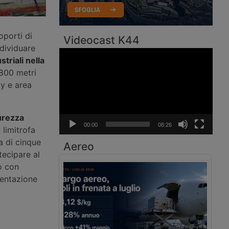
oporti di
Videocast K44
ndividuare
Video
triali nella
Player
 800 metri
ty e area
curezza
00:00
08:26
 limitrofa
a di cinque
Aereo
tecipare al
o con
entazione