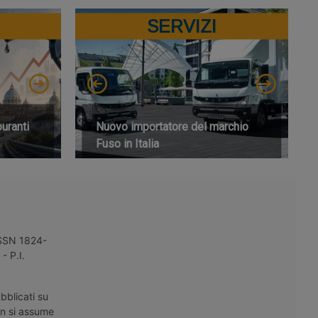
SERVIZI
buranti
Nuovo importatore del marchio
Fuso in Italia
 ISSN 1824-
- P.I.
bblicati su
on si assume