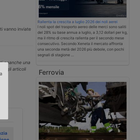
Rallenta la crescita a luglio 2026 dei noli aerei
I noli spot del trasporto aereo delle merci sono saliti
ti vanno inviate
del 28% su base annua a luglio, a 3,12 dollari per kg,
ma il ritmo di crescita rallenta per il secondo mese
consecutivo. Secondo Xeneta il mercato affronta
una seconda metà del 2026 più debole, con pochi
segnali di stagione …
erti neanche una
ti gli articoli
Ferrovia
za
.
zia
Swissport
Uno sciopero
ione
accelera sul
rallenta la