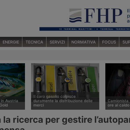
ENERGIE
TECNICA
SERVIZI
NORMATIVA
FOCUS
SUP
Il caro gasolio colpisce
 in Austria
duramente la distribuzione delle
Camionista 
Gold
merci
ore al caldo
o a St.
Secondo l’Ufficio studi della Cgia il
Un autista di 
 la ricerca per gestire l’autop
rding, lungo
prezzo del gasolio è salito del
affiliato al 
, il primo
20,9% tra fine febbraio e fine luglio
Sinacoas è s
lpensa