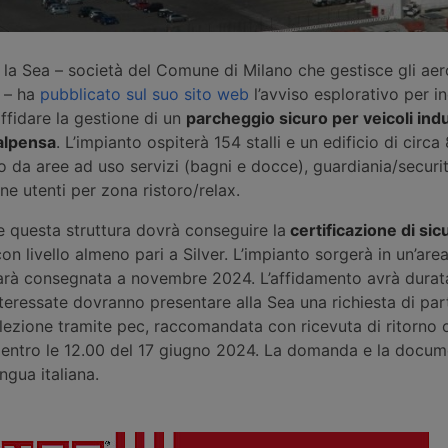
la Sea – società del Comune di Milano che gestisce gli aer
 – ha
pubblicato sul suo sito web
l’avviso esplorativo per i
ffidare la gestione di un
parcheggio sicuro per veicoli indus
alpensa
. L’impianto ospiterà 154 stalli e un edificio di circa
 da aree ad uso servizi (bagni e docce), guardiania/securi
one utenti per zona ristoro/relax.
e questa struttura dovrà conseguire la
certificazione di si
on livello almeno pari a Silver. L’impianto sorgerà in un’area
sarà consegnata a novembre 2024. L’affidamento avrà durat
nteressate dovranno presentare alla Sea una richiesta di par
elezione tramite pec, raccomandata con ricevuta di ritorno 
entro le 12.00 del 17 giugno 2024. La domanda e la docum
ngua italiana.