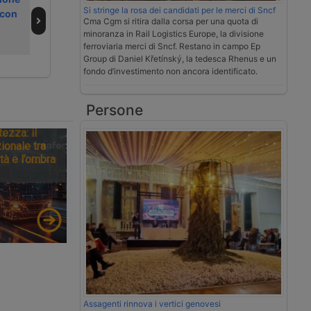
Si stringe la rosa dei candidati per le merci di Sncf
 con
cargo aereo a
cargocity di
Cma Cgm si ritira dalla corsa per una quota di
Malpensa
Malpensa
minoranza in Rail Logistics Europe, la divisione
ferroviaria merci di Sncf. Restano in campo Ep
Group di Daniel Křetínský, la tedesca Rhenus e un
fondo d’investimento non ancora identificato.
Persone
tezza: il
ionale tra
tà e l’ombra
Assagenti rinnova i vertici genovesi