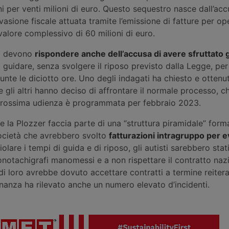
 per venti milioni di euro. Questo sequestro nasce dall’acc
vasione fiscale attuata tramite l’emissione di fatture per op
 valore complessivo di 60 milioni di euro.
ti devono
rispondere anche dell’accusa di avere sfruttato gl
guidare, senza svolgere il riposo previsto dalla Legge, pe
nte le diciotto ore. Uno degli indagati ha chiesto e ottenuto
 gli altri hanno deciso di affrontare il normale processo, 
prossima udienza è programmata per febbraio 2023.
he la Plozzer faccia parte di una “struttura piramidale” for
società che avrebbero svolto
fatturazioni intragruppo per e
violare i tempi di guida e di riposo, gli autisti sarebbero stat
onotachigrafi manomessi e a non rispettare il contratto naz
 di loro avrebbe dovuto accettare contratti a termine reitera
Finanza ha rilevato anche un numero elevato d’incidenti.