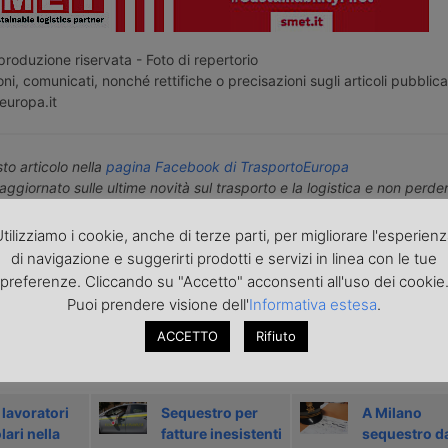
roduzione riservata - Foto di repertorio
ni, comunicati, nonché rettifiche o precisazioni sugli articoli pubblica
europa.it
o articolo nella
pagina Facebook di TrasportoEuropa
aggiornato sulle ultime novità sul trasporto e la logistica e non perd
portoEuropa?
Iscriviti alla nostra Newsletter
con l'elenco ed i link di tut
ecedenti l'invio. Gratuita e NO SPAM!
tilizziamo i cookie, anche di terze parti, per migliorare l'esperien
di navigazione e suggerirti prodotti e servizi in linea con le tue
preferenze. Cliccando su "Accetto" acconsenti all'uso dei cookie
icolo precedente
Articolo successivo »
Puoi prendere visione dell'
Informativa estesa
.
ACCETTO
Rifiuto
ARTICOLI CORRELATI
 lavoratori
Sequestro per
A Milano
lari nella
fatture inesistenti
sequestro d