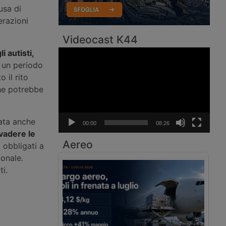
usa di
erazioni
Videocast K44
i autisti,
Video
Player
r un periodo
 il rito
che potrebbe
mata anche
00:00
08:26
vadere le
Aereo
i obbligati a
ionale.
ti.