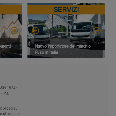
SERVIZI
buranti
Nuovo importatore del marchio
Fuso in Italia
 ISSN 1824-
- P.I.
bblicati su
on si assume