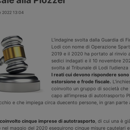
ndustriali del
2026, portando il pieno di un
colpo di cal
 secondo lo
autocarro con massa complessiva
rimasto bloc
ttura da 74
fino a 7,5 tonnellate a 1.040 euro,
a Ontígola, 
e 2022 13:04
etto
senza possibilità di recupero delle
temperature 
r
accise. Il credito d’imposta
senza aria c
nque aree di
introdotto dal Governo copre solo il
Il sindacato 
a e Germania.
22% circa dei veicoli industriali
dell’azienda 
circolanti in Italia.
L’indagine svolta dalla Guardia di F
Lodi con nome di Operazione Sparta
2019 e il 2020 ha portato al rinvio a
sedici indagati e il 10 novembre 202
svolta al Tribunale di Lodi l’udienza
I reati cui devono rispondere sono
estorsione e frode fiscale.
L’inchie
coinvolto un gruppo di società che
capo all’impresa di autotrasporto P
chio e che impiega circa duecento persone, in gran parte a
coinvolto cinque imprese di autotrasporto
, di cui una è gi
, e nel maggio del 2020 eseguirono cinque misure cautelari e