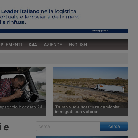
PLEMENTI
K44
AZIENDE
ENGLISH
spagnolo bloccato 24
Trump vuole sostituire camionisti
immigrati con veterani
veicoli industriali
Piano dell’amministrazione
 e
cerca
sindacato spagnolo
statunitense per sostituire gli autisti
tato ricoverato per un
di veicoli industriali immigrati con