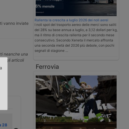
Rallenta la crescita a luglio 2026 dei noli aerei
ti vanno inviate
I noli spot del trasporto aereo delle merci sono saliti
del 28% su base annua a luglio, a 3,12 dollari per kg,
ma il ritmo di crescita rallenta per il secondo mese
consecutivo. Secondo Xeneta il mercato affronta
una seconda metà del 2026 più debole, con pochi
segnali di stagione …
erti neanche una
ti gli articoli
Ferrovia
za
.
Sequestro da 60
Frode fiscale nei
a 28
milioni per frode
ricambi in Emilia