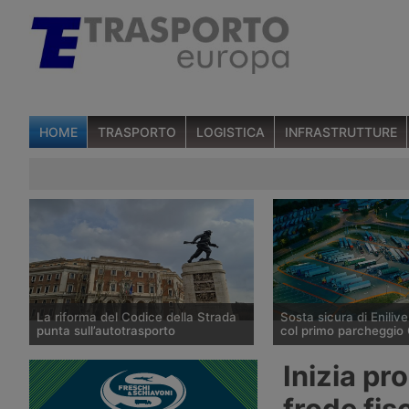
HOME
TRASPORTO
LOGISTICA
INFRASTRUTTURE
La riforma del Codice della Strada
Sosta sicura di Enilive
punta sull’autotrasporto
col primo parcheggio 
Il ministero dei Trasporti ha
Enilive Austria ha apert
Inizia pr
presentato alla fine di luglio 2026 le
Marienkirchen bei Schä
linee della riforma del Codice della
l’autostrada A8 Innkreis
frode fis