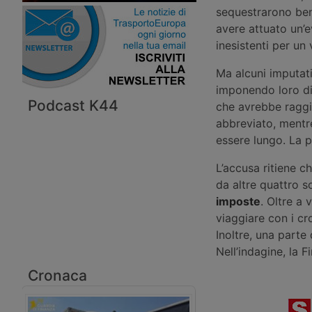
sequestrarono beni
avere attuato un’e
inesistenti per un
Ma alcuni imputa
imponendo loro di 
Podcast K44
che avrebbe raggiu
abbreviato, mentre
essere lungo. La 
L’accusa ritiene c
da altre quattro 
imposte
. Oltre a 
viaggiare con i cr
Inoltre, una parte
Nell’indagine, la 
Cronaca