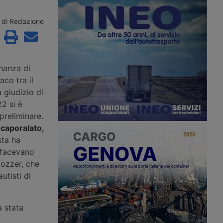
ore dopo essere
veterani, mentre l’autotrasporto
cato oltre 24 ore vicino
soffre di una carenza strutturale di
in Spagna, con
conducenti. Il provvedimento giunge
di Redazione
superiori ai 42 gradi e
dopo la revoca delle patenti a circa
ondizionata funzionante.
200mila immigrati con status
denuncia i ritardi
temporaneo.
nell’assistenza stradale.
inanza di
co tra il
 giudizio di
2 si è
 preliminare.
 caporalato,
sta ha
 facevano
lozzer, che
utisti di
à stata