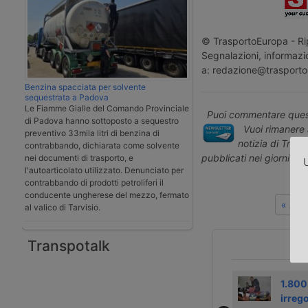
© TrasportoEuropa - Rip
Segnalazioni, informazio
a: redazione@trasporto
Benzina spacciata per solvente
sequestrata a Padova
Le Fiamme Gialle del Comando Provinciale
Puoi commentare quest
di Padova hanno sottoposto a sequestro
Vuoi rimanere 
preventivo 33mila litri di benzina di
notizia di Tras
contrabbando, dichiarata come solvente
pubblicati nei giorni pr
nei documenti di trasporto, e
U
l'autoarticolato utilizzato. Denunciato per
contrabbando di prodotti petroliferi il
conducente ungherese del mezzo, fermato
« Art
al valico di Tarvisio.
Transpotalk
Tre indagati a
La Germania
1.800
Lecce per frode
dovrebbe copiare
irrego