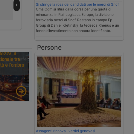
sui carburanti
Si stringe la rosa dei candidati per le merci di Sncf
Cma Cgm si ritira dalla corsa per una quota di
minoranza in Rail Logistics Europe, la divisione
ferroviaria merci di Sncf. Restano in campo Ep
Group di Daniel Křetínský, la tedesca Rhenus e un
fondo d’investimento non ancora identificato.
Persone
tezza: il
ionale tra
tà e l’ombra
Assagenti rinnova i vertici genovesi