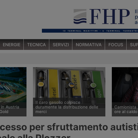
ENERGIE
TECNICA
SERVIZI
NORMATIVA
FOCUS
SUP
Il caro gasolio colpisce
 in Austria
duramente la distribuzione delle
Camionista 
Gold
merci
ore al caldo
o a St.
Secondo l’Ufficio studi della Cgia il
Un autista di 
ocesso per sfruttamento autisti
rding, lungo
prezzo del gasolio è salito del
affiliato al 
, il primo
20,9% tra fine febbraio e fine luglio
Sinacoas è s
cale alla Plozzer