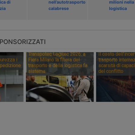
ica di
nell’autotrasporto
milioni nella
zia
calabrese
logistica
PONSORIZZATI
Transpotec Logitec 2026: a
Il costo dell’incer
urezza i
Fiera Milano la filiera del
trasporto internaz
spedizione
trasporto e della logistica fa
scarsità di capaci
sistema
del conflitto