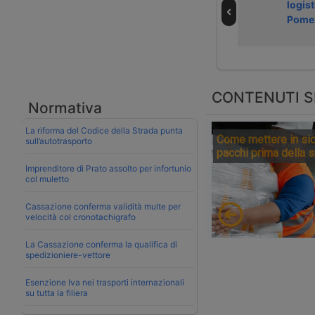
fiscale
l’Italia per
logist
nell’autotrasporto
controllare i
Pome
camionisti
CONTENUTI S
Normativa
La riforma del Codice della Strada punta
Come mettere in sic
sull’autotrasporto
pacchi prima della 
Imprenditore di Prato assolto per infortunio
col muletto
Cassazione conferma validità multe per
velocità col cronotachigrafo
La Cassazione conferma la qualifica di
spedizioniere-vettore
Esenzione Iva nei trasporti internazionali
su tutta la filiera