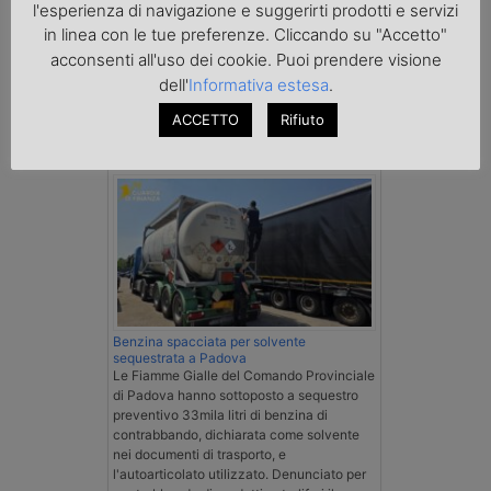
l'esperienza di navigazione e suggerirti prodotti e servizi
in linea con le tue preferenze. Cliccando su "Accetto"
acconsenti all'uso dei cookie. Puoi prendere visione
dell'
Informativa estesa
.
ACCETTO
Rifiuto
Cronaca
Benzina spacciata per solvente
sequestrata a Padova
Le Fiamme Gialle del Comando Provinciale
di Padova hanno sottoposto a sequestro
preventivo 33mila litri di benzina di
contrabbando, dichiarata come solvente
nei documenti di trasporto, e
l'autoarticolato utilizzato. Denunciato per