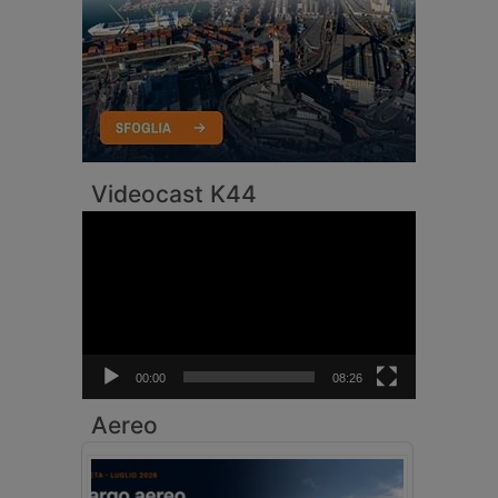
Videocast K44
Video
Player
00:00
08:26
Aereo