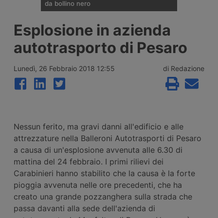
da bollino nero
Divieti di circolazione per i veicoli industriali
Esplosione in azienda
e potenziamento del personale Anas sulla
rete nazionale nel weekend che apre la
autotrasporto di Pesaro
settimana di Ferragosto, con oltre 25
milioni di spostamenti attesi tra il 7 e il 9
agosto 2026.
Lunedì, 26 Febbraio 2018 12:55
di Redazione
Nessun ferito, ma gravi danni all'edificio e alle
attrezzature nella Balleroni Autotrasporti di Pesaro
a causa di un'esplosione avvenuta alle 6.30 di
mattina del 24 febbraio. I primi rilievi dei
Carabinieri hanno stabilito che la causa è la forte
pioggia avvenuta nelle ore precedenti, che ha
creato una grande pozzanghera sulla strada che
passa davanti alla sede dell'azienda di