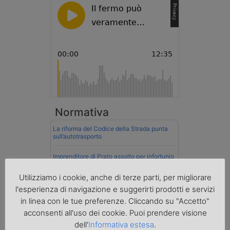
Normativa
La riforma del Codice della Strada punta
sull’autotrasporto
Imprenditore di Prato assolto per infortunio
col muletto
Utilizziamo i cookie, anche di terze parti, per migliorare
Cassazione conferma validità multe per
l'esperienza di navigazione e suggerirti prodotti e servizi
velocità col cronotachigrafo
in linea con le tue preferenze. Cliccando su "Accetto"
acconsenti all'uso dei cookie. Puoi prendere visione
La Cassazione conferma la qualifica di
spedizioniere-vettore
dell'
Informativa estesa
.