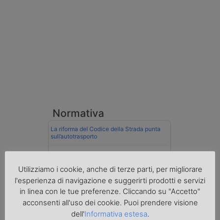
Normativa
La riforma del Codice della Strada punta
sull’autotrasporto
Imprenditore di Prato assolto per infortunio
col muletto
Utilizziamo i cookie, anche di terze parti, per migliorare
l'esperienza di navigazione e suggerirti prodotti e servizi
Cassazione conferma validità multe per
velocità col cronotachigrafo
in linea con le tue preferenze. Cliccando su "Accetto"
acconsenti all'uso dei cookie. Puoi prendere visione
La Cassazione conferma la qualifica di
dell'
Informativa estesa
.
spedizioniere-vettore