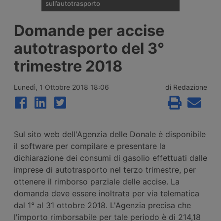
sull’autotrasporto
Il ministero dei Trasporti ha presentato alla
Domande per accise
fine di luglio 2026 le linee della riforma del
Codice della Strada: patente C1 a 17 anni,
autotrasporto del 3°
guida senza Cqc per un anno,
riorganizzazione delle sanzioni in 21 fasce,
trimestre 2018
digitalizzazione dei documenti e nuovo
ruolo per gli ausiliari di Polizia Stradale.
Lunedì, 1 Ottobre 2018 18:06
di Redazione
Sul sito web dell'Agenzia delle Donale è disponibile
il software per compilare e presentare la
dichiarazione dei consumi di gasolio effettuati dalle
imprese di autotrasporto nel terzo trimestre, per
ottenere il rimborso parziale delle accise. La
domanda deve essere inoltrata per via telematica
dal 1° al 31 ottobre 2018. L'Agenzia precisa che
l'importo rimborsabile per tale periodo è di 214,18