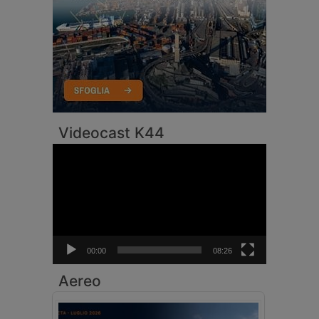
Videocast K44
Video
Player
00:00
08:26
Aereo