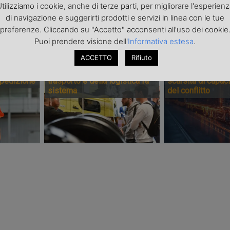
tilizziamo i cookie, anche di terze parti, per migliorare l'esperien
di navigazione e suggerirti prodotti e servizi in linea con le tue
preferenze. Cliccando su "Accetto" acconsenti all'uso dei cookie
PONSORIZZATI
Puoi prendere visione dell'
Informativa estesa
.
ACCETTO
Rifiuto
Transpotec Logitec 2026: a
Il costo dell’incer
urezza i
Fiera Milano la filiera del
trasporto internaz
spedizione
trasporto e della logistica fa
scarsità di capaci
sistema
del conflitto