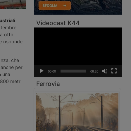
striali
Videocast K44
ettembre
Video
ca otto
Player
 e risponde
anza, che
a anche per
00:00
08:26
n una
 800 metri
Ferrovia