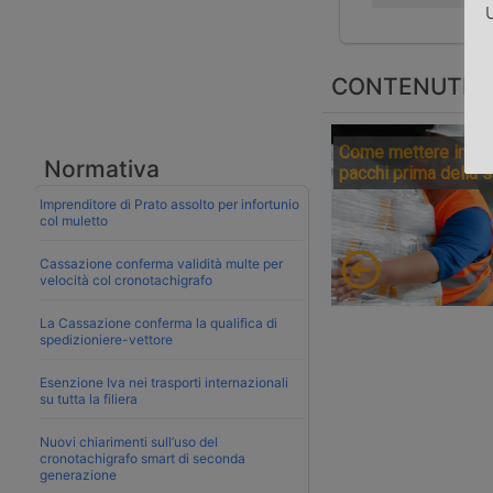
U
CONTENUTI S
Come mettere in sic
Normativa
pacchi prima della 
Imprenditore di Prato assolto per infortunio
col muletto
Cassazione conferma validità multe per
velocità col cronotachigrafo
La Cassazione conferma la qualifica di
spedizioniere-vettore
Esenzione Iva nei trasporti internazionali
su tutta la filiera
Nuovi chiarimenti sull’uso del
cronotachigrafo smart di seconda
generazione