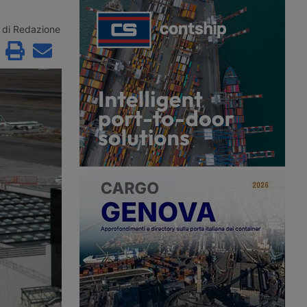
settore resta
Brescia Montichiari, col rischio di
al Nord e frenato dal
causare tagli occupazionali in Mle,
l’aviocamionato verso i
che serve la movimentazione a terra. I
di Redazione
el Nord Europa. La
sindacati minacciano la mobilitazione,
ta su digitalizzazione
sino allo sciopero.
rgocity e intermodalità