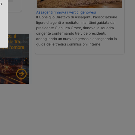
za
Assagenti rinnova i vertici genovesi
.
Il Consiglio Direttivo di Assagenti, l'associazione
ligure di agenti e mediatori marittimi guidata dal
presidente Gianluca Croce, rinnova la squadra
dirigente confermando tre vice presidenti,
tezza: il
accogliendo un nuovo ingresso e assegnando la
ionale tra
guida delle tredici commissioni interne.
tà e l’ombra