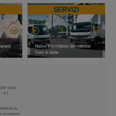
SERVIZI
buranti
Nuovo importatore del marchio
Fuso in Italia
 ISSN 1824-
- P.I.
bblicati su
on si assume