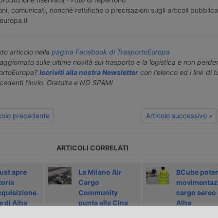
ni, comunicati, nonché rettifiche o precisazioni sugli articoli pubblica
europa.it
o articolo nella
pagina Facebook di TrasportoEuropa
aggiornato sulle ultime novità sul trasporto e la logistica e non perd
portoEuropa?
Iscriviti alla nostra Newsletter
con l'elenco ed i link di tut
ecedenti l'invio. Gratuita e NO SPAM!
icolo precedente
Articolo successivo »
ARTICOLI CORRELATI
rust apre
La Milano Air
BCube poten
toria
Cargo
movimentaz
acquisizione
Community
cargo aereo
 di Alha
punta alla Cina
Alha