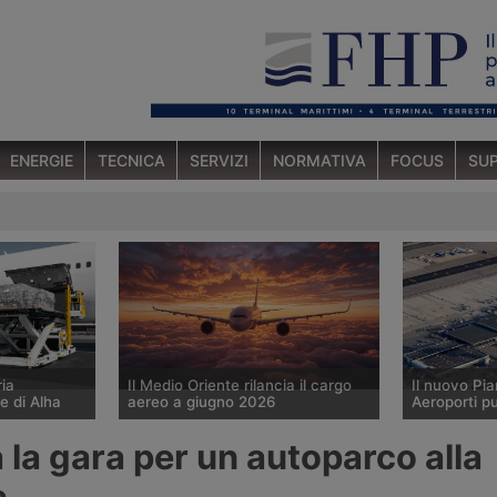
ENERGIE
TECNICA
SERVIZI
NORMATIVA
FOCUS
SUP
ria
Il Medio Oriente rilancia il cargo
Il nuovo Pi
e di Alha
aereo a giugno 2026
Aeroporti p
a Concorrenza
A giugno 2026 il traffico cargo
Il nuovo Pia
 la gara per un autoparco alla
o
aereo globale è cresciuto dell’8,5%
Aeroporti pr
izione di
su base annua secondo le
volumi cargo
a