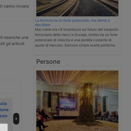
ti vanno inviate
La ferrovia ha un forte potenziale, ma stenta a
decollare
Mai come ora c’è incertezza sul futuro del trasporto
ferroviario delle merci in Europa, stretto tra un forte
erti neanche una
potenziale di crescita e una perdita costante di
ti gli articoli
quote di mercato. Servono chiare scelte politiche.
Persone
zia
Swissport
Uno sciopero
ione
accelera sul
rallenta la
 con
cargo aereo a
cargocity di
Malpensa
Malpensa