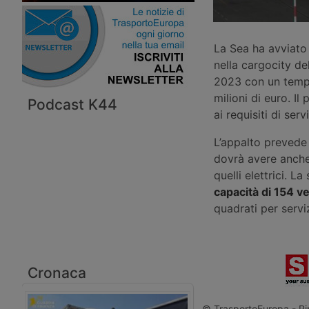
La Sea ha avviato 
nella cargocity de
2023 con un tempo 
milioni di euro. I
Podcast K44
ai requisiti di ser
L’appalto prevede 
dovrà avere anche 
quelli elettrici. 
capacità di 154 vei
quadrati per serviz
Cronaca
© TrasportoEuropa - Rip