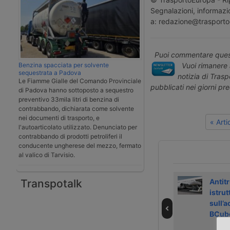
Segnalazioni, informazio
a: redazione@trasporto
Puoi commentare quest
Benzina spacciata per solvente
Vuoi rimanere 
sequestrata a Padova
notizia di Tras
Le Fiamme Gialle del Comando Provinciale
pubblicati nei giorni pr
di Padova hanno sottoposto a sequestro
preventivo 33mila litri di benzina di
contrabbando, dichiarata come solvente
nei documenti di trasporto, e
« Art
l'autoarticolato utilizzato. Denunciato per
contrabbando di prodotti petroliferi il
conducente ungherese del mezzo, fermato
al valico di Tarvisio.
Transpotalk
Alsea chiede a
Notizie brevi
Antit
Milano maggiore
trasporto e
istrut
attenzione per
logistica 25
sull’
Malpensa
marzo 2024
BCube