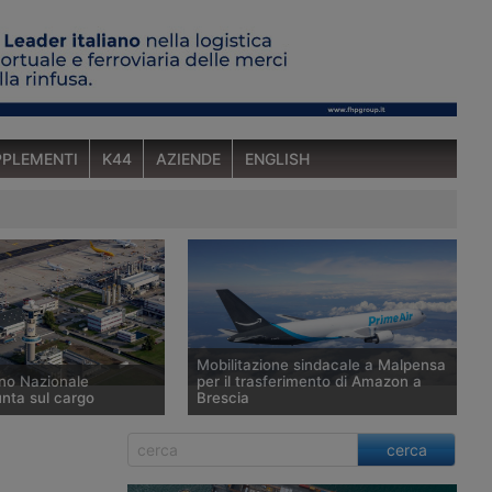
PLEMENTI
K44
AZIENDE
ENGLISH
Mobilitazione sindacale a Malpensa
ano Nazionale
per il trasferimento di Amazon a
unta sul cargo
Brescia
no Nazionale degli
Amazon intende trasferire da
cerca
evede una crescita dei
settembre 2026 le attività
 del 31,8% entro il
dall’aeroporto di Malpensa a quello di