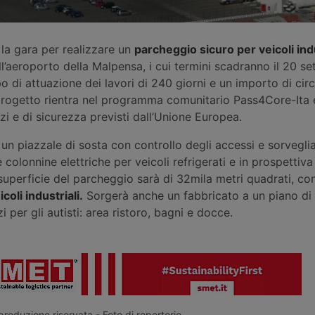
la gara per realizzare un
parcheggio sicuro per veicoli indu
ll’aeroporto della Malpensa, i cui termini scadranno il 20 s
di attuazione dei lavori di 240 giorni e un importo di cir
l progetto rientra nel programma comunitario Pass4Core-Ita
vizi e di sicurezza previsti dall’Unione Europea.
un piazzale di sosta con controllo degli accessi e sorvegli
colonnine elettriche per veicoli refrigerati e in prospettiv
La superficie del parcheggio sarà di 32mila metri quadrati, co
coli industriali.
Sorgerà anche un fabbricato a un piano di
i per gli autisti: area ristoro, bagni e docce.
roduzione riservata - Foto di repertorio