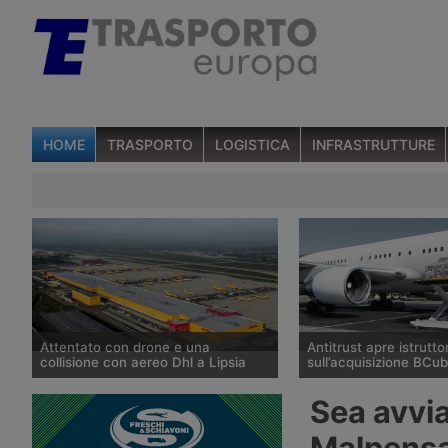
HOME
TRASPORTO
LOGISTICA
INFRASTRUTTURE
Attentato con drone e una
Antitrust apre istrutto
collisione con aereo Dhl a Lipsia
sull’acquisizione BCub
Un drone con un presunto ordigno è
L’Autorità Garante dell
Sea avvia
stato individuato la notte del 5
e del Mercato ha apert
agosto nei pressi di un aereo cargo
un’istruttoria sull’acquis
Malpens