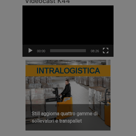
Videocast K44
Video
Player
00:00
08:26
INTRALOGISTICA
Still aggiorna quattro gamme di
sollevatori e transpallet