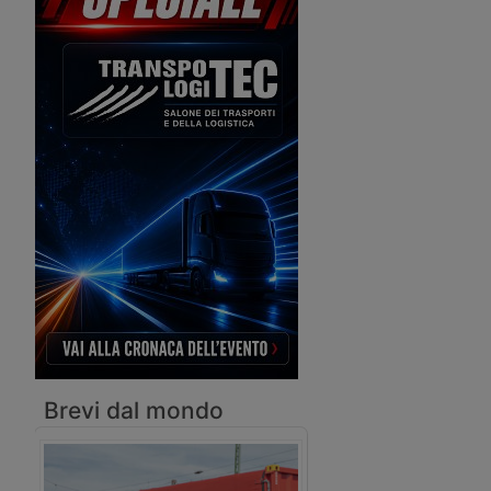
rotabili, pallet e project cargo verso i
porti libici di Khoms e Misurata.
Brevi dal mondo