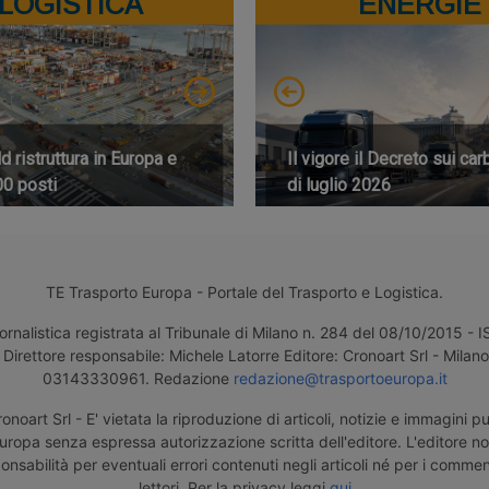
LOGISTICA
ENERGIE
 ristruttura in Europa e
Il vigore il Decreto sui car
00 posti
di luglio 2026
TE Trasporto Europa - Portale del Trasporto e Logistica.
ornalistica registrata al Tribunale di Milano n. 284 del 08/10/2015 -
Direttore responsabile: Michele Latorre Editore: Cronoart Srl - Milano 
03143330961. Redazione
redazione@trasportoeuropa.it
noart Srl - E' vietata la riproduzione di articoli, notizie e immagini pu
uropa senza espressa autorizzazione scritta dell'editore. L'editore n
nsabilità per eventuali errori contenuti negli articoli né per i comment
lettori. Per la privacy leggi
qui