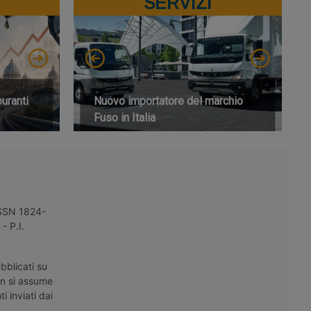
SERVIZI
buranti
Nuovo importatore del marchio
Fuso in Italia
 ISSN 1824-
- P.I.
bblicati su
on si assume
i inviati dai