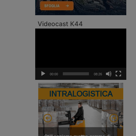
Videocast K44
Video
Player
00:00
08:26
INTRALOGISTICA