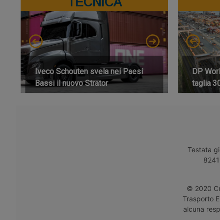
TECNICA
Iveco Schouten svela nei Paesi
DP World
Bassi il nuovo Strator
taglia 3
Testata gi
8241 
© 2020 Cro
Trasporto E
alcuna respo