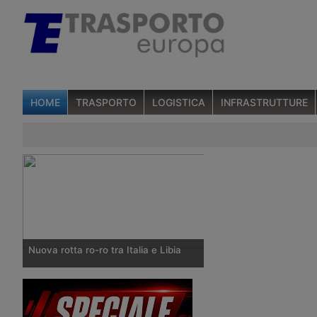
HOME
TRASPORTO
LOGISTICA
INFRASTRUTTURE
Nuova rotta ro-ro tra Italia e Libia
Il conflitto armato in Libia non ferma la
nave ro-ro di Atlantis Seaways, che a
febbraio a avviato un collegamento per