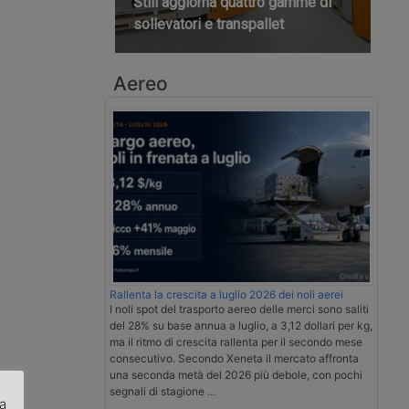
Still aggiorna quattro gamme di
sollevatori e transpallet
Aereo
Rallenta la crescita a luglio 2026 dei noli aerei
I noli spot del trasporto aereo delle merci sono saliti
del 28% su base annua a luglio, a 3,12 dollari per kg,
ma il ritmo di crescita rallenta per il secondo mese
consecutivo. Secondo Xeneta il mercato affronta
una seconda metà del 2026 più debole, con pochi
segnali di stagione …
za