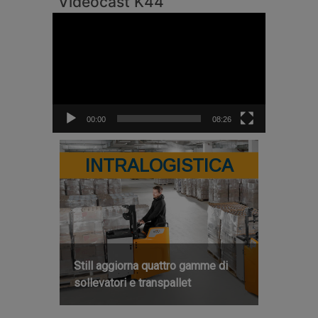
Videocast K44
Video
Player
00:00
08:26
INTRALOGISTICA
Still aggiorna quattro gamme di
sollevatori e transpallet