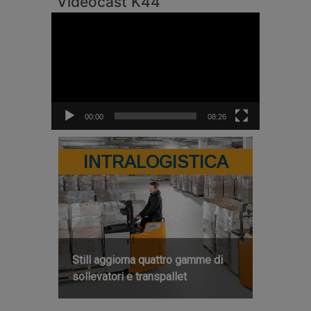
Videocast K44
Video
Player
00:00
08:26
INTRALOGISTICA
Still aggiorna quattro gamme di
sollevatori e transpallet