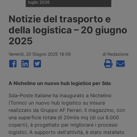
luglio 2026
DB Cargo apre ufficio in Ucraina – Abs
Notizie del trasporto e
approva portacontainer nucleare –
Imbarcati 1.500 suv Lepas per l’Europa –
della logistica – 20 giugno
Mercitalia ottiene manovre ferroviarie a
Genova e Savona – Gls potenzia a Bolzano
2025
Venerdì, 20 Giugno 2025 18:06
di Redazione
A Nichelino un nuovo hub logistico per Sda
Sda–Poste Italiane ha inaugurato a Nichelino
(Torino) un nuovo hub logistico su misura
realizzato da Gruppo AF Ferrari. Il magazzino, con
una superficie totale di 20mila mq (di cui 8.000
coperti), è progettato per migliorare i processi
logistici. A supporto dell'attività, è stato installato