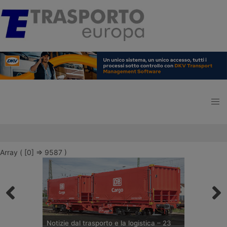
Array ( [0] => 9587 )
Notizie dal trasporto e la logistica – 23