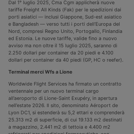
Dal 1° luglio 2025, Cma Cgm applicherà nuove
tariffe Freight All Kinds (Fak) per le spedizioni dai
porti asiatici — inclusi Giappone, Sud-est asiatico
e Bangladesh — verso tutti i porti dell’Europa del
Nord, compresi Regno Unito, Portogallo, Finlandia
ed Estonia. Le nuove tariffe, valide fino a nuovo
avviso ma non oltre il 15 luglio 2025, saranno di
2.250 dollari per container da 20 piedi e 4.100
dollari per container da 40 piedi (GP, HC o reefer).
Terminal merci Wfs a Lione
Worldwide Flight Services ha firmato un contratto
ventennale per un nuovo terminal cargo
all’aeroporto di Lione-Saint Exupéry, in apertura
nell’estate 2026. Il sito, denominato Aéroport de
Lyon DC1, si estenderà su 5,2 ettari e comprenderà
25.313 m2 di superficie, di cui 19.133 m2 destinati
a magazzino, 2.441 m2 di tettoia e 4.400 m2
refrigerati per spedizioni farmaceutiche, con