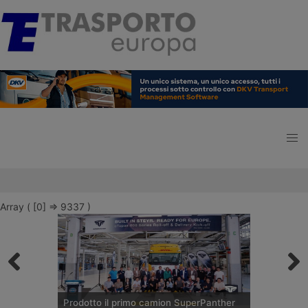
Array ( [0] => 9337 )
Prodotto il primo camion SuperPanther