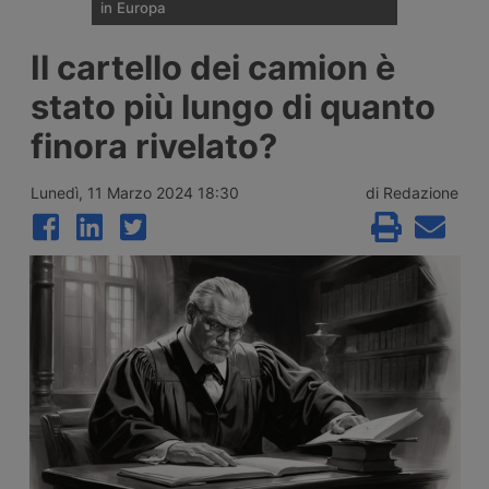
in Europa
Il 27 luglio 2026 è uscito dalla fabbrica
Il cartello dei camion è
austriaca della Steyr il primo esemplare del
camion elettrico cinese SuperPanther
stato più lungo di quanto
eTopas prodotto in Europa. Ha già ottenuto
l’omologazione Wvta per l’intera Unione
finora rivelato?
Europea. Prime consegne a Dhl Freight e
Gress Speditions.
Lunedì, 11 Marzo 2024 18:30
di Redazione