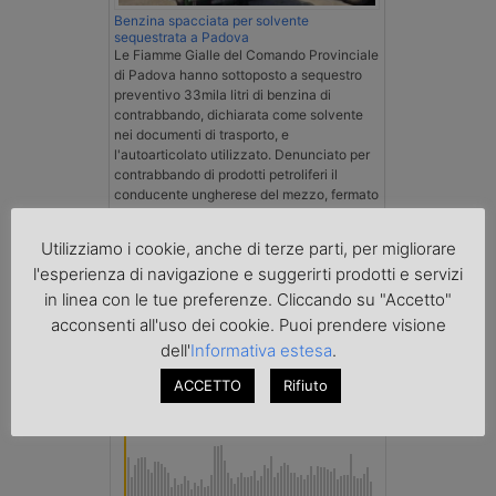
Benzina spacciata per solvente
sequestrata a Padova
Le Fiamme Gialle del Comando Provinciale
di Padova hanno sottoposto a sequestro
preventivo 33mila litri di benzina di
contrabbando, dichiarata come solvente
nei documenti di trasporto, e
l'autoarticolato utilizzato. Denunciato per
contrabbando di prodotti petroliferi il
conducente ungherese del mezzo, fermato
al valico di Tarvisio.
Utilizziamo i cookie, anche di terze parti, per migliorare
Transpotalk
l'esperienza di navigazione e suggerirti prodotti e servizi
in linea con le tue preferenze. Cliccando su "Accetto"
acconsenti all'uso dei cookie. Puoi prendere visione
dell'
Informativa estesa
.
ACCETTO
Rifiuto