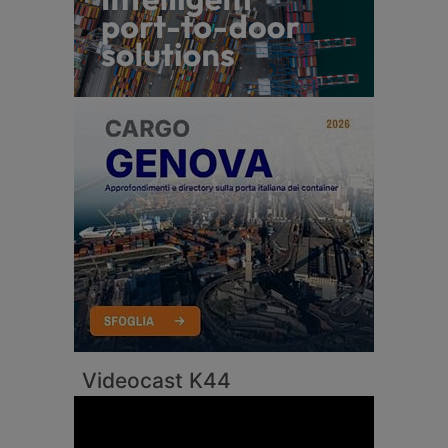
Videocast K44
Video
Player