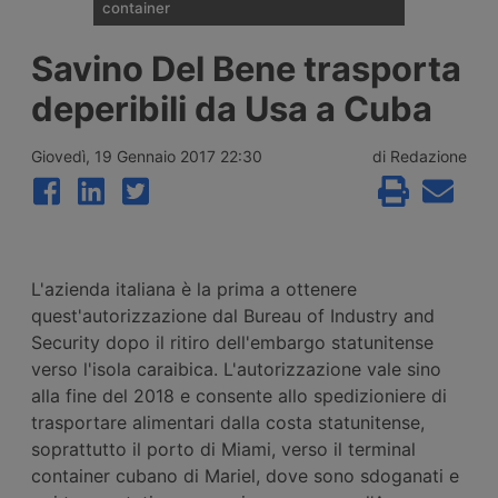
container
I noli spot del trasporto marittimo di
Savino Del Bene trasporta
container diffusi il 6 agosto 2026 da
Drewry mostrano un aumento medio
deperibili da Usa a Cuba
globale dell’uno percento, interrompendo
tre settimane di calo grazie ai rialzi record
sul transpacifico Shanghai-New York e
Giovedì, 19 Gennaio 2017 22:30
di Redazione
Shanghai-Los Angeles.
L'azienda italiana è la prima a ottenere
quest'autorizzazione dal Bureau of Industry and
Security dopo il ritiro dell'embargo statunitense
verso l'isola caraibica. L'autorizzazione vale sino
alla fine del 2018 e consente allo spedizioniere di
trasportare alimentari dalla costa statunitense,
soprattutto il porto di Miami, verso il terminal
container cubano di Mariel, dove sono sdoganati e