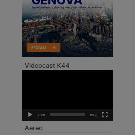
Videocast K44
Video
Player
00:00
08:26
Aereo