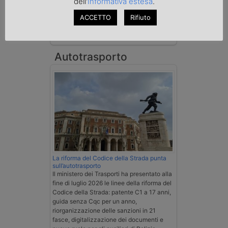
dell'
Informativa estesa
.
spedizioniere-vettore
ACCETTO
Rifiuto
Esenzione Iva nei trasporti internazionali
su tutta la filiera
Autotrasporto
La riforma del Codice della Strada punta
sull’autotrasporto
Il ministero dei Trasporti ha presentato alla
fine di luglio 2026 le linee della riforma del
Codice della Strada: patente C1 a 17 anni,
guida senza Cqc per un anno,
riorganizzazione delle sanzioni in 21
fasce, digitalizzazione dei documenti e