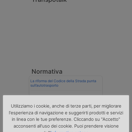
Normativa
La riforma del Codice della Strada punta
sull’autotrasporto
Imprenditore di Prato assolto per infortunio
col muletto
Utilizziamo i cookie, anche di terze parti, per migliorare
l'esperienza di navigazione e suggerirti prodotti e servizi
Cassazione conferma validità multe per
velocità col cronotachigrafo
in linea con le tue preferenze. Cliccando su "Accetto"
acconsenti all'uso dei cookie. Puoi prendere visione
La Cassazione conferma la qualifica di