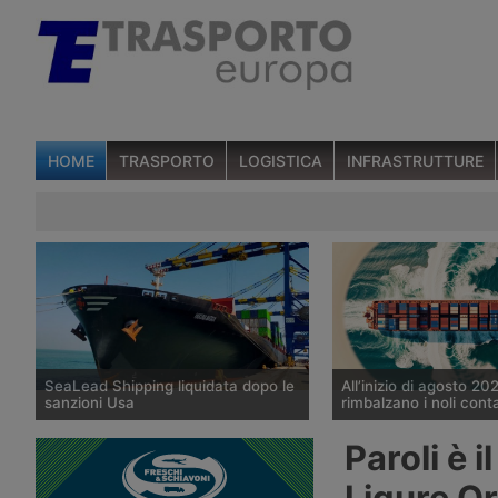
HOME
TRASPORTO
LOGISTICA
INFRASTRUTTURE
SeaLead Shipping liquidata dopo le
All’inizio di agosto 20
sanzioni Usa
rimbalzano i noli cont
La compagnia container di Singapore
I noli spot del trasport
Paroli è 
SeaLead Shipping ha presentato
di container diffusi il 
richiesta di liquidazione volontaria
da Drewry mostrano u
Ligure Or