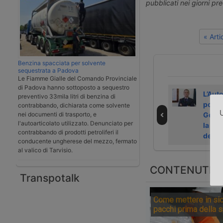
pubblicati nei giorni pr
« Art
Benzina spacciata per solvente
sequestrata a Padova
Le Fiamme Gialle del Comando Provinciale
di Padova hanno sottoposto a sequestro
La visione di
Il ministero
L’Auto
preventivo 33mila litri di benzina di
Matteo Paroli sul
Trasporti
portua
contrabbando, dichiarata come solvente
U
nei documenti di trasporto, e
futuro del porto
propone Matteo
Geno
l'autoarticolato utilizzato. Denunciato per
di Genova
Paroli all’Asp di
la pr
contrabbando di prodotti petroliferi il
Genova e Savona
dell’
conducente ungherese del mezzo, fermato
al valico di Tarvisio.
CONTENUTI S
Transpotalk
Come mettere in sic
pacchi prima della 