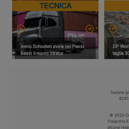
TECNICA
Iveco Schouten svela nei Paesi
DP World
Bassi il nuovo Strator
taglia 3
Testata gi
8241 
© 2020 Cro
Trasporto E
alcuna respo