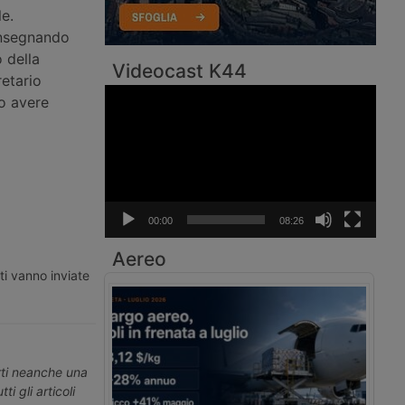
e.
 insegnando
 della
Videocast K44
retario
Video
po avere
Player
00:00
08:26
Aereo
ti vanno inviate
erti neanche una
ti gli articoli