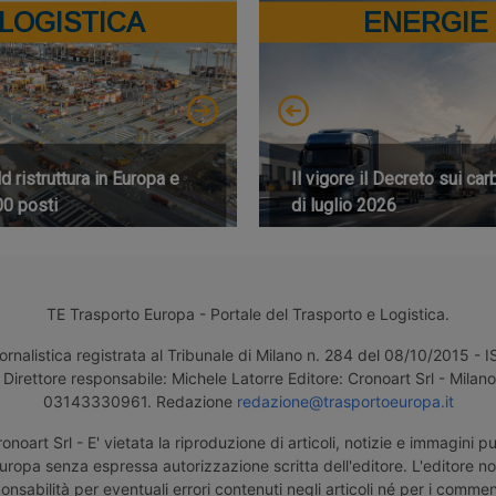
LOGISTICA
ENERGIE
 ristruttura in Europa e
Il vigore il Decreto sui car
00 posti
di luglio 2026
TE Trasporto Europa - Portale del Trasporto e Logistica.
ornalistica registrata al Tribunale di Milano n. 284 del 08/10/2015 -
Direttore responsabile: Michele Latorre Editore: Cronoart Srl - Milano 
03143330961. Redazione
redazione@trasportoeuropa.it
noart Srl - E' vietata la riproduzione di articoli, notizie e immagini pu
uropa senza espressa autorizzazione scritta dell'editore. L'editore n
nsabilità per eventuali errori contenuti negli articoli né per i comment