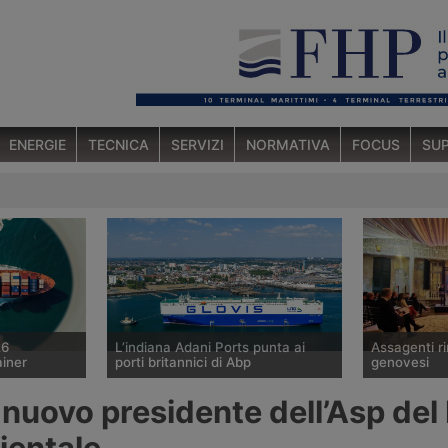
ENERGIE
TECNICA
SERVIZI
NORMATIVA
FOCUS
SUP
26
L’indiana Adani Ports punta ai
Assagenti ri
ainer
porti britannici di Abp
genovesi
o marittimo
Il gruppo indiano Adani sta
Il Consiglio 
il nuovo presidente dell’Asp del
6 agosto 2026
valutando l’acquisizione della quota
l’associazion
n aumento
di controllo di Associated British
mediatori ma
ientale