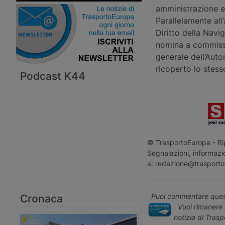
amministrazione e
Parallelamente all
Diritto della Navi
nomina a commissar
generale dell’Auto
ricoperto lo stess
Podcast K44
© TrasportoEuropa - Rip
Segnalazioni, informazio
a: redazione@trasporto
Puoi commentare quest
Cronaca
Vuoi rimanere 
notizia di Tras