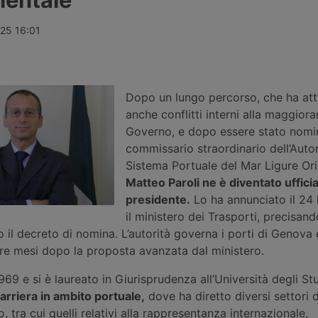
percento,
Ports, oggi in mano ai fondi
presidente G
imane di calo
pensione canadesi Cppib e Omers,
la squadra d
ul
che hanno incaricato Morgan
tre vice pres
025 16:01
-New York e
Stanley per una cessione stimata
nuovo ingre
oltre 10 miliardi di sterline. Nessuna
guida delle 
offerta formale è stata ancora
interne.
presentata.
Dopo un lungo percorso, che ha att
anche conflitti interni alla maggiora
Governo, e dopo essere stato nomi
commissario straordinario dell’Autor
Sistema Portuale del Mar Ligure Ori
Matteo Paroli ne è diventato ufficia
presidente.
Lo ha annunciato il 24 
il ministero dei Trasporti, precisand
o il decreto di nomina. L’autorità governa i porti di Genova
tre mesi dopo la proposta avanzata dal ministero.
969 e si è laureato in Giurisprudenza all’Università degli Stu
arriera in ambito portuale,
dove ha diretto diversi settori d
, tra cui quelli relativi alla rappresentanza internazionale,