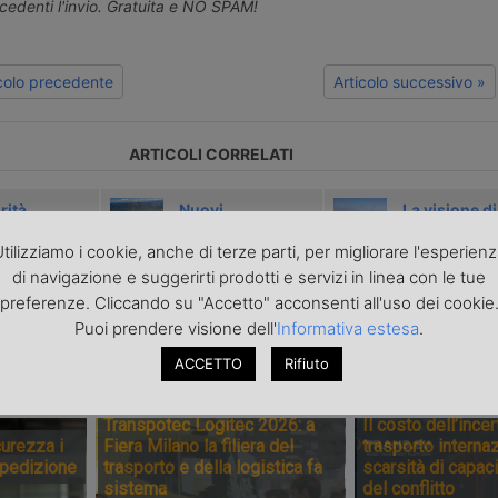
ecedenti l'invio. Gratuita e NO SPAM!
icolo precedente
Articolo successivo »
ARTICOLI CORRELATI
rità
Nuovi
La visione di
le di
commissari alle
Matteo Parol
tilizziamo i cookie, anche di terze parti, per migliorare l'esperien
va assume
Asp della Liguria
futuro del p
di navigazione e suggerirti prodotti e servizi in linea con le tue
esidenza
di Genova
preferenze. Cliccando su "Accetto" acconsenti all'uso dei cookie
aeroporto
Puoi prendere visione dell'
Informativa estesa
.
ACCETTO
Rifiuto
PONSORIZZATI
Transpotec Logitec 2026: a
Il costo dell’incer
urezza i
Fiera Milano la filiera del
trasporto internaz
spedizione
trasporto e della logistica fa
scarsità di capaci
sistema
del conflitto