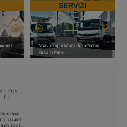
SERVIZI
buranti
Nuovo importatore del marchio
Fuso in Italia
 ISSN 1824-
- P.I.
bblicati su
on si assume
i inviati dai