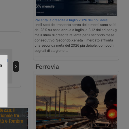
Rallenta la crescita a luglio 2026 dei noli aerei
I noli spot del trasporto aereo delle merci sono saliti
del 28% su base annua a luglio, a 3,12 dollari per kg,
ma il ritmo di crescita rallenta per il secondo mese
consecutivo. Secondo Xeneta il mercato affronta
una seconda metà del 2026 più debole, con pochi
segnali di stagione …
Il ministero
L’Autorità
i sul
Trasporti
portuale di
za
Ferrovia
orto
propone Matteo
Genova assume
Paroli all’Asp di
la presidenza
.
Genova e Savona
dell’aeroporto
tezza: il
ionale tra
tà e l’ombra