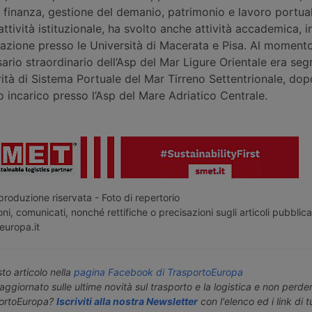
 finanza, gestione del demanio, patrimonio e lavoro portual
’attività istituzionale, ha svolto anche attività accademica,
gazione presso le Università di Macerata e Pisa. Al momento
io straordinario dell’Asp del Mar Ligure Orientale era seg
rità di Sistema Portuale del Mar Tirreno Settentrionale, do
o incarico presso l’Asp del Mare Adriatico Centrale.
roduzione riservata - Foto di repertorio
ni, comunicati, nonché rettifiche o precisazioni sugli articoli pubblica
europa.it
o articolo nella
pagina Facebook di TrasportoEuropa
aggiornato sulle ultime novità sul trasporto e la logistica e non perd
portoEuropa?
Iscriviti alla nostra Newsletter
con l'elenco ed i link di tut