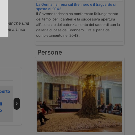
La Germania frena sul Brennero e il traguardo si
.
sposta al 2043
Il Governo tedesco ha confermato l’allungamento
dei tempi per i cantieri e la successiva apertura
erti neanche una
all’esercizio del potenziamento dei raccordi con la
ti gli articoli
galleria di base del Brennero. Ora si parla del
completamento nel 2043.
Persone
perto
Rhenus amplia
Project cargo di
automazione
Rhenus tra fiume
il
logistica in
mare
o
Polonia