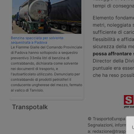
tempi di consegna 
Elemento fondamen
metri, noleggiata
sufficiente di car
Benzina spacciata per solvente
flessibilità e affi
sequestrata a Padova
sicurezza della m
Le Fiamme Gialle del Comando Provinciale
di Padova hanno sottoposto a sequestro
possa affrontare
preventivo 33mila litri di benzina di
Director della Div
contrabbando, dichiarata come solvente
puntuale era essen
nei documenti di trasporto, e
l'autoarticolato utilizzato. Denunciato per
che ha reso possib
contrabbando di prodotti petroliferi il
conducente ungherese del mezzo, fermato
al valico di Tarvisio.
Transpotalk
© TrasportoEuropa - Rip
Segnalazioni, informazio
U
a: redazione@trasporto