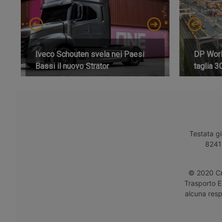
Iveco Schouten svela nei Paesi
DP World
Bassi il nuovo Strator
taglia 3
Testata gi
8241 
© 2020 Cro
Trasporto E
alcuna respo