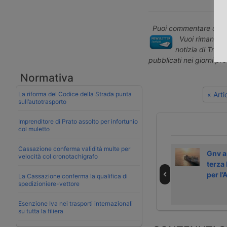
Puoi commentare quest
Vuoi rimanere 
notizia di Tras
pubblicati nei giorni pr
Normativa
La riforma del Codice della Strada punta
« Art
sull’autotrasporto
Imprenditore di Prato assolto per infortunio
col muletto
Cassazione conferma validità multe per
Rhenus sarà
Rhenus affitta
Gnv a
velocità col cronotachigrafo
partner logistico
una logistica in
terza 
della Conferenza
provincia di Pavia
per l’
La Cassazione conferma la qualifica di
spedizioniere-vettore
COP29 in
Azerbaigian
Esenzione Iva nei trasporti internazionali
su tutta la filiera