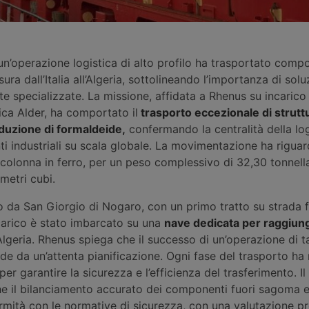
n’operazione logistica di alto profilo ha trasportato comp
isura dall’Italia all’Algeria, sottolineando l’importanza di solu
e specializzate. La missione, affidata a Rhenus su incarico
mica Alder, ha comportato il
trasporto eccezionale di strutt
oduzione di formaldeide,
confermando la centralità della log
ti industriali su scala globale. La movimentazione ha rigua
 colonna in ferro, per un peso complessivo di 32,30 tonnell
metri cubi.
ato da San Giorgio di Nogaro, con un primo tratto su strada 
 carico è stato imbarcato su una
nave dedicata per raggiun
lgeria. Rhenus spiega che il successo di un’operazione di t
e da un’attenta pianificazione. Ogni fase del trasporto ha 
per garantire la sicurezza e l’efficienza del trasferimento. I
 il bilanciamento accurato dei componenti fuori sagoma e 
rmità con le normative di sicurezza, con una valutazione pr