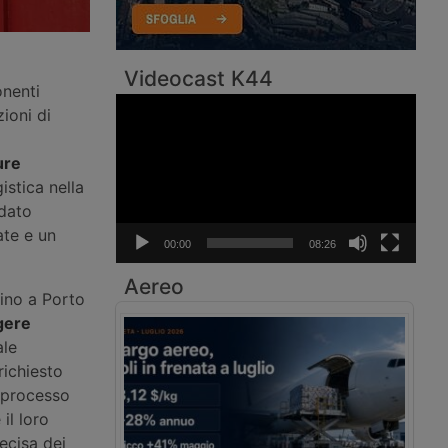
Videocast K44
onenti
Video
zioni di
Player
ure
istica nella
rdato
ate e un
00:00
08:26
Aereo
fino a Porto
gere
ale
richiesto
l processo
il loro
ecisa dei