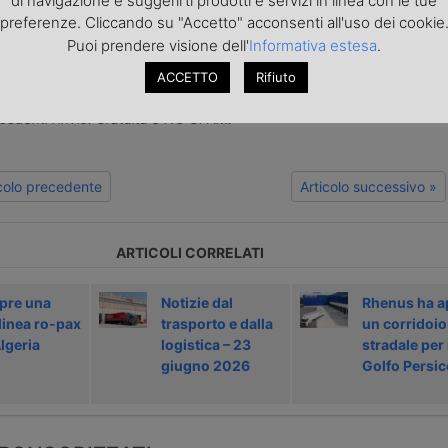
di navigazione e suggerirti prodotti e servizi in linea con le tue
preferenze. Cliccando su "Accetto" acconsenti all'uso dei cookie
Puoi prendere visione dell'
Informativa estesa
.
o articolo nella
pagina Facebook di TrasportoEuropa
aggiornato sulle ultime novità sul trasporto e la logistica e non perd
ACCETTO
Rifiuto
portoEuropa?
Iscriviti alla nostra Newsletter
con l'elenco ed i link di tut
ecedenti l'invio. Gratuita e NO SPAM!
icolo precedente
Articolo successivo »
ARTICOLI CORRELATI
pre una
Notizie dal
Rhenus ha a
linea ro-pax
trasporto e dalla
un corridoio
Algeria
logistica – 23
stradale per 
giugno 2026
Golfo Persic