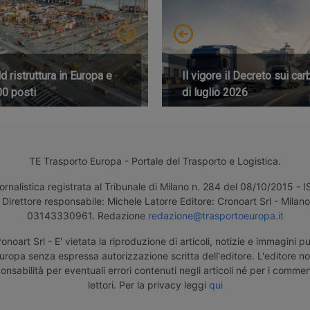
 ristruttura in Europa e
Il vigore il Decreto sui car
00 posti
di luglio 2026
TE Trasporto Europa - Portale del Trasporto e Logistica.
ornalistica registrata al Tribunale di Milano n. 284 del 08/10/2015 -
Direttore responsabile: Michele Latorre Editore: Cronoart Srl - Milano 
03143330961. Redazione
redazione@trasportoeuropa.it
noart Srl - E' vietata la riproduzione di articoli, notizie e immagini pu
uropa senza espressa autorizzazione scritta dell'editore. L'editore n
nsabilità per eventuali errori contenuti negli articoli né per i comment
lettori. Per la privacy leggi
qui