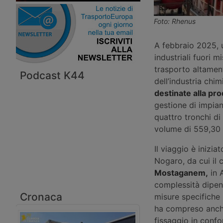
Foto: Rhenus
A febbraio 2025, u
industriali fuori m
trasporto altament
Podcast K44
dell’industria chi
destinate alla pr
gestione di impian
quattro tronchi di
volume di 559,30 
Il viaggio è inizi
Nogaro, da cui il
Mostaganem,
in A
complessità dipend
Cronaca
misure specifiche 
ha compreso anche
fissaggio in confo