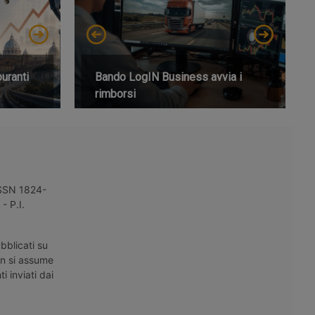
buranti
Bando LogIN Business avvia i
rimborsi
 ISSN 1824-
- P.I.
bblicati su
on si assume
i inviati dai