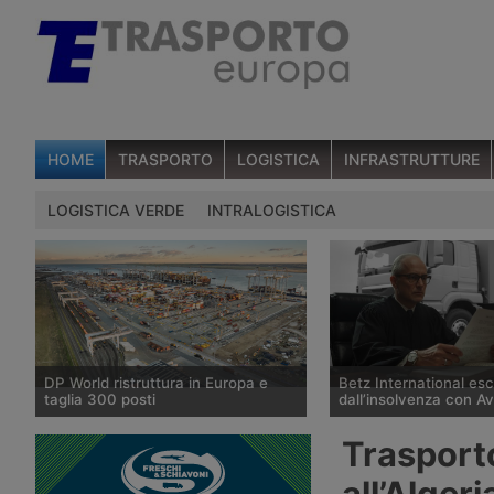
HOME
TRASPORTO
LOGISTICA
INFRASTRUTTURE
LOGISTICA VERDE
INTRALOGISTICA
DP World ristruttura in Europa e
Betz International es
taglia 300 posti
dall’insolvenza con A
DP World conferma trecento esuberi
Il tribunale di Tübingen
Trasporto
nelle attività europee dopo l’uscita di
storico spedizioniere 
tre dirigenti senior, mentre Londra e
International, in proced
all’Algeri