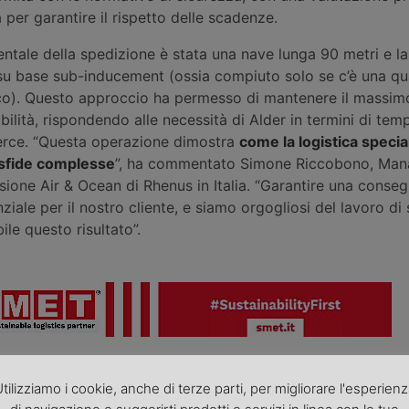
per garantire il rispetto delle scadenze.
tale della spedizione è stata una nave lunga 90 metri e la
 su base sub-inducement (ossia compiuto solo se c’è una qu
ico). Questo approccio ha permesso di mantenere il massimo 
dabilità, rispondendo alle necessità di Alder in termini di temp
erce. “Questa operazione dimostra
come la logistica specia
 sfide complesse
”, ha commentato Simone Riccobono, Man
isione Air & Ocean di Rhenus in Italia. “Garantire una conseg
ziale per il nostro cliente, e siamo orgogliosi del lavoro di
ile questo risultato”.
roduzione riservata - Foto di repertorio
ni, comunicati, nonché rettifiche o precisazioni sugli articoli pubblica
tilizziamo i cookie, anche di terze parti, per migliorare l'esperien
europa.it