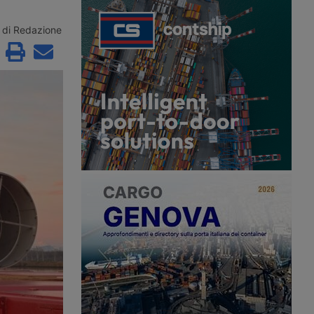
r acquisire Segro, il
Rivolta d’Adda, in provincia di
t britannico. Nascerà
Cremona, per un polo logistico da
grande piattaforma
61mila metri quadrati, con i lavori in
di Redazione
l mondo, con la chiusura
avvio nel quarto trimestre del 2026.
 prima metà del 2027.