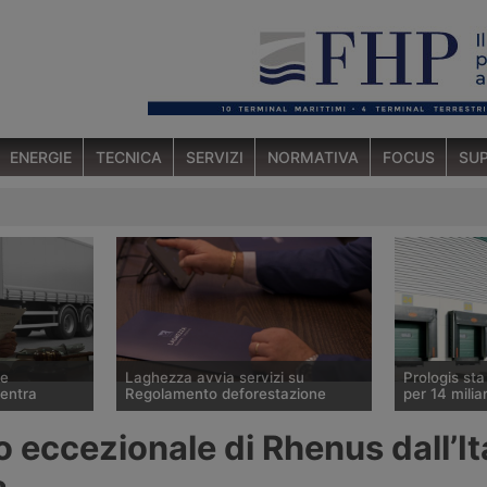
ENERGIE
TECNICA
SERVIZI
NORMATIVA
FOCUS
SUP
ce
Laghezza avvia servizi su
Prologis st
ventra
Regolamento deforestazione
per 14 miliar
 ha ceduto lo
Il Regolamento europeo contro la
Il gruppo sta
 eccezionale di Rhenus dall’It
tedesco Betz
deforestazione Eudr entrerà in
operatore mo
ura
vigore il 30 dicembre 2026.
logistici, ha
a