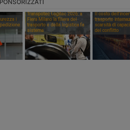
PONSORIZZATI
Transpotec Logitec 2026: a
Il costo dell’incer
urezza i
Fiera Milano la filiera del
trasporto internaz
spedizione
trasporto e della logistica fa
scarsità di capaci
sistema
del conflitto