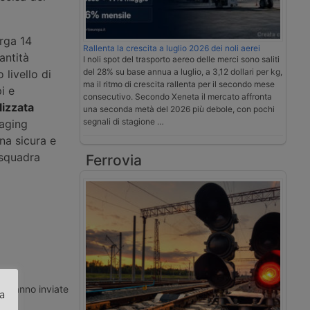
rga 14
Rallenta la crescita a luglio 2026 dei noli aerei
antità
I noli spot del trasporto aereo delle merci sono saliti
del 28% su base annua a luglio, a 3,12 dollari per kg,
livello di
ma il ritmo di crescita rallenta per il secondo mese
i e
consecutivo. Secondo Xeneta il mercato affronta
lizzata
una seconda metà del 2026 più debole, con pochi
segnali di stagione …
aging
na sicura e
 squadra
Ferrovia
ti vanno inviate
za