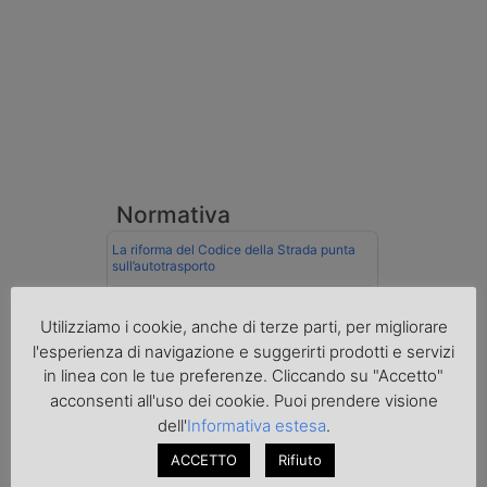
Normativa
La riforma del Codice della Strada punta
sull’autotrasporto
Imprenditore di Prato assolto per infortunio
Utilizziamo i cookie, anche di terze parti, per migliorare
col muletto
l'esperienza di navigazione e suggerirti prodotti e servizi
Cassazione conferma validità multe per
in linea con le tue preferenze. Cliccando su "Accetto"
velocità col cronotachigrafo
acconsenti all'uso dei cookie. Puoi prendere visione
dell'
Informativa estesa
.
La Cassazione conferma la qualifica di
spedizioniere-vettore
ACCETTO
Rifiuto
Esenzione Iva nei trasporti internazionali