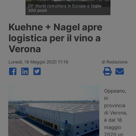
DP World ristruttura in Europa e taglia
300 posti
DP World conferma trecento esuberi nelle
Kuehne + Nagel apre
attività europee dopo l’uscita di tre dirigenti
senior, mentre Londra e Anversa registrano
logistica per il vino a
volumi record e il gruppo prosegue gli
investimenti tra Svizzera, Golfo, Siria e
Verona
Regno Unito.
Lunedì, 18 Maggio 2020 11:16
di Redazione
Oppeano,
in
provincia
di Verona,
è dal 18
maggio
2020 un