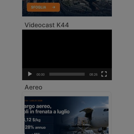
Videocast K44
Video
Player
00:00
08:26
Aereo