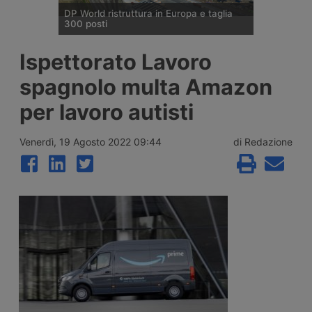
DP World ristruttura in Europa e taglia
300 posti
DP World conferma trecento esuberi nelle
Ispettorato Lavoro
attività europee dopo l’uscita di tre dirigenti
senior, mentre Londra e Anversa registrano
spagnolo multa Amazon
volumi record e il gruppo prosegue gli
investimenti tra Svizzera, Golfo, Siria e
per lavoro autisti
Regno Unito.
Venerdì, 19 Agosto 2022 09:44
di Redazione