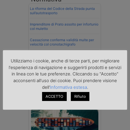
La riforma del Codice della Strada punta
sull’autotrasporto
Imprenditore di Prato assolto per infortunio
col muletto
Cassazione conferma validità multe per
velocità col cronotachigrafo
La Cassazione conferma la qualifica di
spedizioniere-vettore
Utilizziamo i cookie, anche di terze parti, per migliorare
l'esperienza di navigazione e suggerirti prodotti e servizi
Esenzione Iva nei trasporti internazionali
in linea con le tue preferenze. Cliccando su "Accetto"
su tutta la filiera
acconsenti all'uso dei cookie. Puoi prendere visione
dell'
Informativa estesa
.
Mare
ACCETTO
Rifiuto