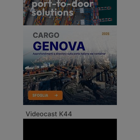
Videocast K44
Video
Player