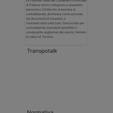
Le Fiamme Gialle del Comando Provinciale
di Padova hanno sottoposto a sequestro
preventivo 33mila litri di benzina di
contrabbando, dichiarata come solvente
nei documenti di trasporto, e
l'autoarticolato utilizzato. Denunciato per
contrabbando di prodotti petroliferi il
conducente ungherese del mezzo, fermato
al valico di Tarvisio.
Transpotalk
Normativa