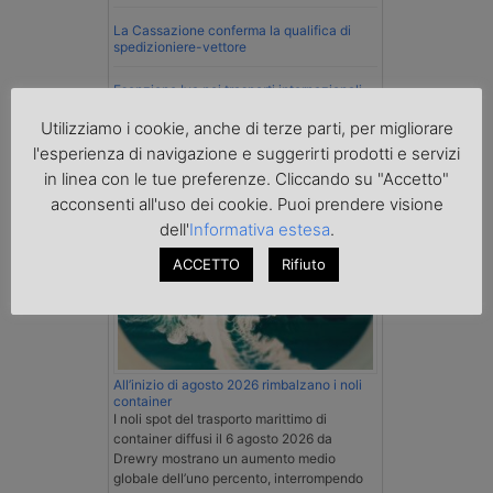
La Cassazione conferma la qualifica di
spedizioniere-vettore
Esenzione Iva nei trasporti internazionali
su tutta la filiera
Utilizziamo i cookie, anche di terze parti, per migliorare
l'esperienza di navigazione e suggerirti prodotti e servizi
Mare
in linea con le tue preferenze. Cliccando su "Accetto"
acconsenti all'uso dei cookie. Puoi prendere visione
dell'
Informativa estesa
.
ACCETTO
Rifiuto
All’inizio di agosto 2026 rimbalzano i noli
container
I noli spot del trasporto marittimo di
container diffusi il 6 agosto 2026 da
Drewry mostrano un aumento medio
globale dell’uno percento, interrompendo