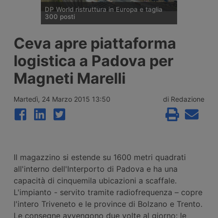
DP World ristruttura in Europa e taglia
300 posti
DP World conferma trecento esuberi nelle
Ceva apre piattaforma
attività europee dopo l’uscita di tre dirigenti
senior, mentre Londra e Anversa registrano
logistica a Padova per
volumi record e il gruppo prosegue gli
investimenti tra Svizzera, Golfo, Siria e
Magneti Marelli
Regno Unito.
Martedì, 24 Marzo 2015 13:50
di Redazione
Il magazzino si estende su 1600 metri quadrati
all'interno dell'Interporto di Padova e ha una
capacità di cinquemila ubicazioni a scaffale.
L'impianto - servito tramite radiofrequenza – copre
l'intero Triveneto e le province di Bolzano e Trento.
Le consegne avvengono due volte al giorno: le