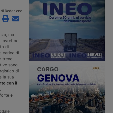
el Mar Caspio, l’unico
e operatori logistici, segnando
a considerato al riparo
l’ingresso di FS Logistix nella
. La riclassificazione del
compagine. Nel 2025 la rete ha
di Redazione
te anche il Middle
movimentato oltre 18 milioni di
 rotta Cina-Europa che
tonnellate di merci su ferro, quasi il
acino. Rischio di
95% del traffico ferroviario regionale.
osti assicurativi.
anza, ma
ta avrebbe
to di
 carica di
n treno
tive sono
gistico di
e la sua
nto con il
,
forte e
odale