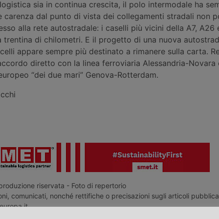
logistica sia in continua crescita, il polo intermodale ha se
e carenza dal punto di vista dei collegamenti stradali non 
so alla rete autostradale: i caselli più vicini della A7, A26 
a trentina di chilometri. E il progetto di una nuova autostra
celli appare sempre più destinato a rimanere sulla carta. 
raccordo diretto con la linea ferroviaria Alessandria-Novara 
o europeo “dei due mari” Genova-Rotterdam.
acchi
roduzione riservata - Foto di repertorio
ni, comunicati, nonché rettifiche o precisazioni sugli articoli pubblica
europa.it