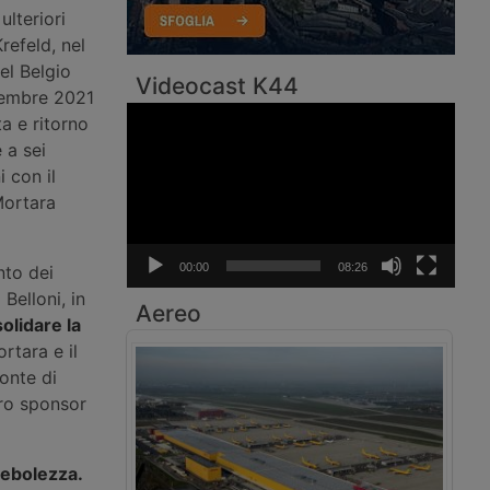
ulteriori
refeld, nel
el Belgio
Videocast K44
ttembre 2021
Video
a e ritorno
Player
 a sei
 con il
Mortara
00:00
08:26
nto dei
 Belloni, in
Aereo
olidare la
ortara e il
onte di
ero sponsor
debolezza.