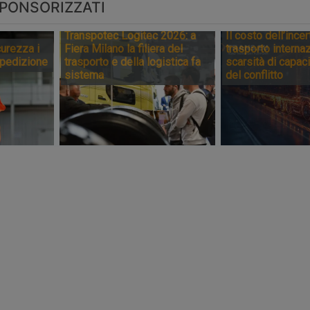
PONSORIZZATI
Transpotec Logitec 2026: a
Il costo dell’incer
urezza i
Fiera Milano la filiera del
trasporto internaz
spedizione
trasporto e della logistica fa
scarsità di capaci
sistema
del conflitto