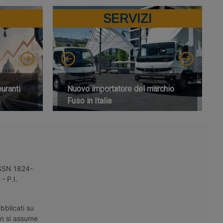
SERVIZI
buranti
Nuovo importatore del marchio
Fuso in Italia
 ISSN 1824-
- P.I.
bblicati su
on si assume