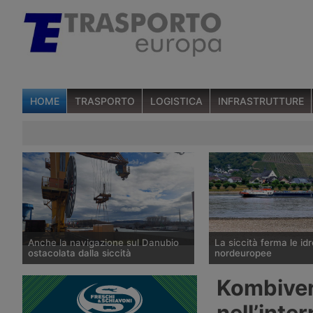
HOME
TRASPORTO
LOGISTICA
INFRASTRUTTURE
Anche la navigazione sul Danubio
La siccità ferma le idr
ostacolata dalla siccità
nordeuropee
La portata del Danubio è scesa ai
L’idrometro di Kaub, su
Kombiverk
minimi dal 1996 tra Romania,
eguagliato il minimo st
Ungheria e Serbia, bloccando la
dell’ottobre 2018 e Rij
nell’inte