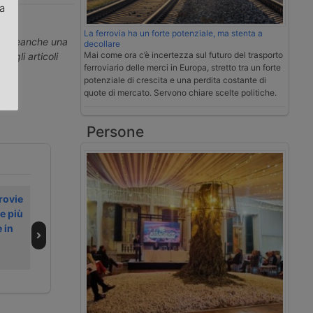
za
La ferrovia ha un forte potenziale, ma stenta a
.
erti neanche una
decollare
Mai come ora c’è incertezza sul futuro del trasporto
ti gli articoli
ferroviario delle merci in Europa, stretto tra un forte
potenziale di crescita e una perdita costante di
quote di mercato. Servono chiare scelte politiche.
Persone
rovie
L’intermodale
Nuovo
e più
europeo
collegamento
 in
cresciuto nel
ferroviario
2025 anche se
Bologna-
ostacolato dai
Marcianise
cantieri