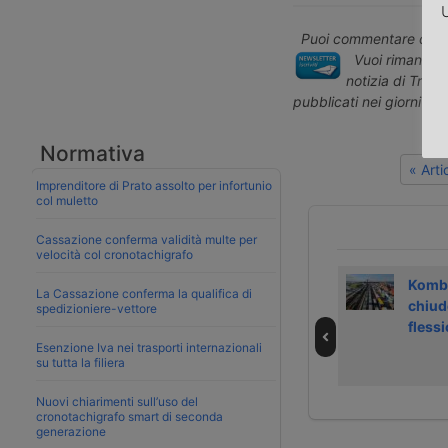
U
Puoi commentare quest
Vuoi rimanere 
notizia di Tras
pubblicati nei giorni pr
Normativa
« Art
Imprenditore di Prato assolto per infortunio
col muletto
Cassazione conferma validità multe per
velocità col cronotachigrafo
Ultimo viaggio
Le associazioni
Kombi
La Cassazione conferma la qualifica di
dell’autostrada
ferroviarie contro
chiude
spedizioniere-vettore
viaggiante
la nuova Direttiva
fless
Novara-Friburgo
sui camion
Esenzione Iva nei trasporti internazionali
su tutta la filiera
Nuovi chiarimenti sull’uso del
cronotachigrafo smart di seconda
generazione