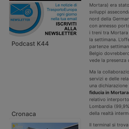
Mortara) era stato 
sviluppi assecondan
nord della Germani
con annesso porto
i treni tra Mortar
la settimana. L’of
Podcast K44
partenze settimana
Belgio dovrebbero 
vede la presenza d
Ma la collaborazi
servizi e delle rel
una dichiarazione
fiducia in Mortar
relativo interpor
Lombardia (99,9% d
Cronaca
della realtà interm
Il terminal si trov