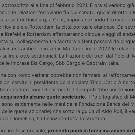
sottoscritto alla fine di febbraio 2021. E ora si vedono già 
do le relazioni ferroviarie fin qui servite, quelle dirette a K
a a sud di Duisburg, a Gent, importante nodo ferroviario d
 fluviale e a Rotterdam, la città portuale olandese. Da se
a e Krefeld e Rotterdam effettueranno cinque viaggi di andat
ferta sul collegamento tra Mortara e Gent passerà da cinque
li in entrambe le direzioni. Ma da gennaio 2022 le relazioni
salire a otto settimanali. La trazione dei treni dal Polo di 
elle imprese Bls Cargo, Sbb Cargo e Captrain Italia.
one con Kombiverkehr potrebbe non fermarsi al rafforzame
azioni servite. Il presidente della società Timo, Carlo Alberto
 ha confidato come il partner tedesco potrebbe anche
cons
a acquisendo alcune quote societarie.
Il Polo logistico di M
to sono saldamente nelle mani della Fondazione Banca del M
elle quote azionarie) che sotto la guida di Aldo Poli, il v
odale lomellina, ha finanziato tutta la struttura.
a in una fase cruciale,
presenta punti di forza ma anche di 