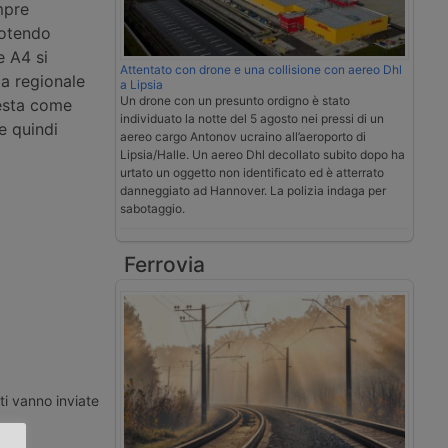
mpre
potendo
e A4 si
Attentato con drone e una collisione con aereo Dhl
da regionale
a Lipsia
Un drone con un presunto ordigno è stato
Resta come
individuato la notte del 5 agosto nei pressi di un
e quindi
aereo cargo Antonov ucraino all’aeroporto di
Lipsia/Halle. Un aereo Dhl decollato subito dopo ha
urtato un oggetto non identificato ed è atterrato
danneggiato ad Hannover. La polizia indaga per
sabotaggio.
Ferrovia
ti vanno inviate