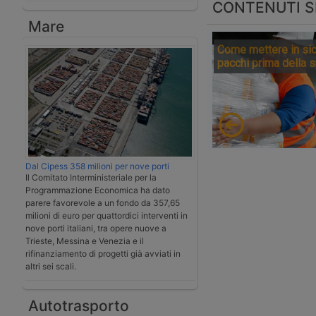
CONTENUTI S
Mare
Come mettere in sic
pacchi prima della 
Dal Cipess 358 milioni per nove porti
Il Comitato Interministeriale per la
Programmazione Economica ha dato
parere favorevole a un fondo da 357,65
milioni di euro per quattordici interventi in
nove porti italiani, tra opere nuove a
Trieste, Messina e Venezia e il
rifinanziamento di progetti già avviati in
altri sei scali.
Autotrasporto