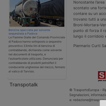
Nonostante l’area 
scontato una fort
contare su un acces
trovano tutti a un
Broni-Mortara-Ver
Benzina spacciata per solvente
punto di forza il 
sequestrata a Padova
lungo il corridoi
Le Fiamme Gialle del Comando Provinciale
di Padova hanno sottoposto a sequestro
Piermario Curti S
preventivo 33mila litri di benzina di
contrabbando, dichiarata come solvente
nei documenti di trasporto, e
l'autoarticolato utilizzato. Denunciato per
contrabbando di prodotti petroliferi il
conducente ungherese del mezzo, fermato
al valico di Tarvisio.
Transpotalk
© TrasportoEuropa - Rip
Segnalazioni, informazio
a: redazione@trasporto