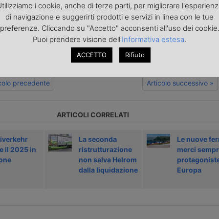
tilizziamo i cookie, anche di terze parti, per migliorare l'esperien
di navigazione e suggerirti prodotti e servizi in linea con le tue
o articolo nella
pagina Facebook di TrasportoEuropa
preferenze. Cliccando su "Accetto" acconsenti all'uso dei cookie
aggiornato sulle ultime novità sul trasporto e la logistica e non perd
Puoi prendere visione dell'
Informativa estesa
.
portoEuropa?
Iscriviti alla nostra Newsletter
con l'elenco ed i link di tut
ecedenti l'invio. Gratuita e NO SPAM!
ACCETTO
Rifiuto
icolo precedente
Articolo successivo »
ARTICOLI CORRELATI
verkehr
La seconda
Le nuove fer
 il 2025 in
ristrutturazione
merci sempr
ione
non salva Helrom
protagoniste
dalla liquidazione
Europa