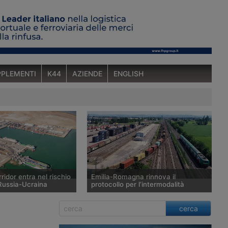
PLEMENTI
K44
AZIENDE
ENGLISH
rridor entra nel rischio
Emilia-Romagna rinnova il
 Russia-Ucraina
protocollo per l’intermodalità
i a lungo raggio hanno
La Regione Emilia-Romagna ha
cerca
notte fra il 25 e il 26
rinnovato il Protocollo Er.i.c. con
avi mercantili
porto di Ravenna, interporti, terminal