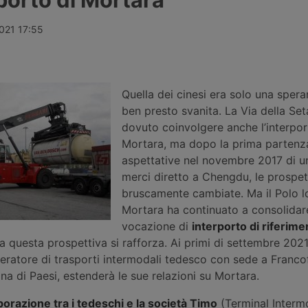
efde sul
Intermodale di Orte, frutto di un
sanzionate n
te navigano
investimento complessivo di 11
bacino finor
quinto, i noli
milioni e 450mila euro nell’ambito
dal conflitto
2021 17:55
licati e i
dell’Accordo tra Governo e Regione
rischio inves
o su strada e
Lazio. La rete di terminal di FS
Corridor, la
Logistix sale così a 23 impianti in
usa questo b
Europa.
aumento dei c
Quella dei cinesi era solo una sper
ben presto svanita. La Via della Se
dovuto coinvolgere anche l’interpor
Mortara, ma dopo la prima partenza
aspettative nel novembre 2017 di u
merci diretto a Chengdu, le prospet
bruscamente cambiate. Ma il Polo lo
Mortara ha continuato a consolidar
vocazione di
interporto di riferime
a questa prospettiva si rafforza. Ai primi di settembre 2021
eratore di trasporti intermodali tedesco con sede a Franco
ina di Paesi, estenderà le sue relazioni su Mortara.
borazione tra i tedeschi e la società Timo
(Terminal Interm