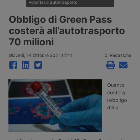
volontario autotrasporto
Il Comitato Centrale dell’Albo nazionale
Obbligo di Green Pass
degli Autotrasportatori ha pubblicato
l’elenco delle 133 imprese monoveicolari
costerà all’autotrasporto
ammesse agli incentivi da 15mila euro per
l’uscita volontaria dal mercato, nell’ambito
70 milioni
del bando finanziato con 2 milioni di euro
per il 2026.
Giovedì, 14 Ottobre 2021 17:41
di Redazione
Quanto
costerà
l’obbligo
della