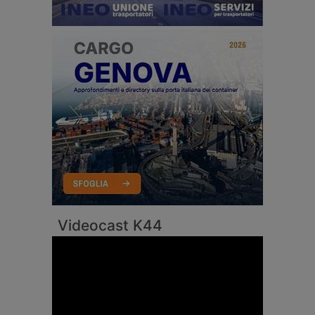
Videocast K44
Video
Player