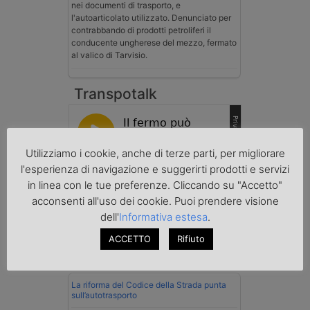
nei documenti di trasporto, e
l'autoarticolato utilizzato. Denunciato per
contrabbando di prodotti petroliferi il
conducente ungherese del mezzo, fermato
al valico di Tarvisio.
Transpotalk
Utilizziamo i cookie, anche di terze parti, per migliorare
l'esperienza di navigazione e suggerirti prodotti e servizi
in linea con le tue preferenze. Cliccando su "Accetto"
acconsenti all'uso dei cookie. Puoi prendere visione
dell'
Informativa estesa
.
ACCETTO
Rifiuto
Normativa
La riforma del Codice della Strada punta
sull’autotrasporto