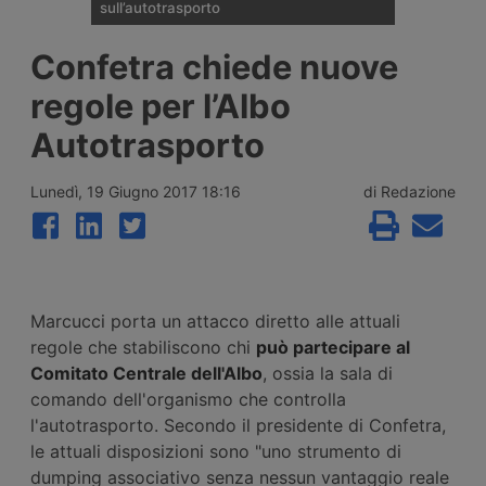
sull’autotrasporto
Il ministero dei Trasporti ha presentato alla
Confetra chiede nuove
fine di luglio 2026 le linee della riforma del
Codice della Strada: patente C1 a 17 anni,
regole per l’Albo
guida senza Cqc per un anno,
riorganizzazione delle sanzioni in 21 fasce,
Autotrasporto
digitalizzazione dei documenti e nuovo
ruolo per gli ausiliari di Polizia Stradale.
Lunedì, 19 Giugno 2017 18:16
di Redazione
Marcucci porta un attacco diretto alle attuali
regole che stabiliscono chi
può partecipare al
Comitato Centrale dell'Albo
, ossia la sala di
comando dell'organismo che controlla
l'autotrasporto. Secondo il presidente di Confetra,
le attuali disposizioni sono "uno strumento di
dumping associativo senza nessun vantaggio reale