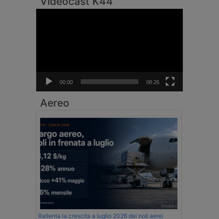
Videocast K44
Video
Player
00:00
08:26
Aereo
Rallenta la crescita a luglio 2026 dei noli aerei