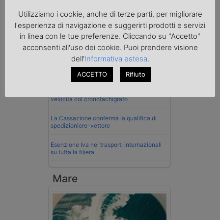
Utilizziamo i cookie, anche di terze parti, per migliorare
Normativa
l'esperienza di navigazione e suggerirti prodotti e servizi
in linea con le tue preferenze. Cliccando su "Accetto"
La riforma del Codice della Strada punta
sull’autotrasporto
acconsenti all'uso dei cookie. Puoi prendere visione
dell'
Informativa estesa
.
Imprenditore di Prato assolto per infortunio
col muletto
ACCETTO
Rifiuto
Cassazione conferma validità multe per
velocità col cronotachigrafo
La Cassazione conferma la qualifica di
spedizioniere-vettore
Esenzione Iva nei trasporti internazionali
su tutta la filiera
Mare