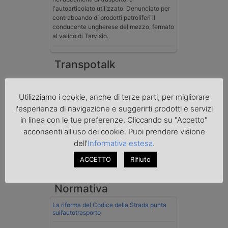
l'autoarticolato utilizzato. Denunciato per
contrabbando di prodotti petroliferi il
conducente ungherese del mezzo, fermato
al valico di Tarvisio.
Transpotalk
Utilizziamo i cookie, anche di terze parti, per migliorare
l'esperienza di navigazione e suggerirti prodotti e servizi
in linea con le tue preferenze. Cliccando su "Accetto"
acconsenti all'uso dei cookie. Puoi prendere visione
dell'
Informativa estesa
.
ACCETTO
Rifiuto
Normativa
La riforma del Codice della Strada punta
sull’autotrasporto