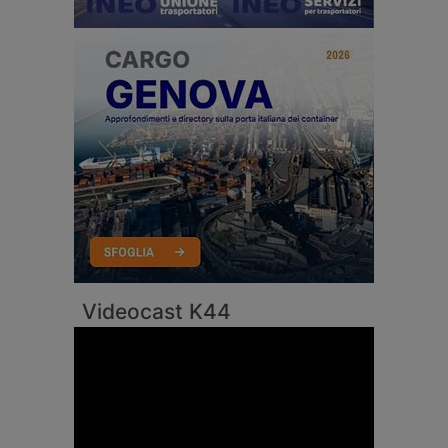
Videocast K44
Video
Player