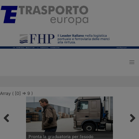
Array ( [0] => 9 )
Pronta la graduatoria per l’esodo