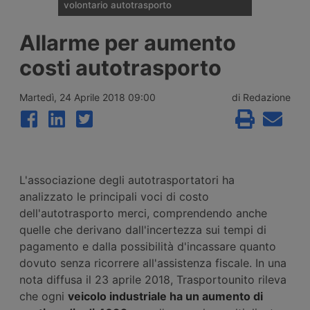
volontario autotrasporto
Il Comitato Centrale dell’Albo nazionale
Allarme per aumento
degli Autotrasportatori ha pubblicato
l’elenco delle 133 imprese monoveicolari
costi autotrasporto
ammesse agli incentivi da 15mila euro per
l’uscita volontaria dal mercato, nell’ambito
del bando finanziato con 2 milioni di euro
Martedì, 24 Aprile 2018 09:00
di Redazione
per il 2026.
L'associazione degli autotrasportatori ha
analizzato le principali voci di costo
dell'autotrasporto merci, comprendendo anche
quelle che derivano dall'incertezza sui tempi di
pagamento e dalla possibilità d'incassare quanto
dovuto senza ricorrere all'assistenza fiscale. In una
nota diffusa il 23 aprile 2018, Trasportounito rileva
che ogni
veicolo industriale ha un aumento di