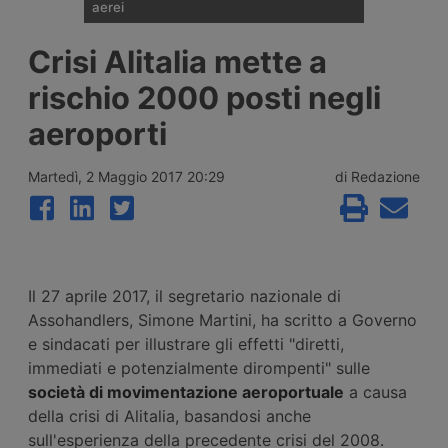
aerei
I noli spot del trasporto aereo delle merci
Crisi Alitalia mette a
sono saliti del 28% su base annua a luglio,
a 3,12 dollari per kg, ma il ritmo di crescita
rischio 2000 posti negli
rallenta per il secondo mese consecutivo.
Secondo Xeneta il mercato affronta una
aeroporti
seconda metà del 2026 più debole, con
pochi segnali di stagione di punta.
Martedì, 2 Maggio 2017 20:29
di Redazione
Il 27 aprile 2017, il segretario nazionale di
Assohandlers, Simone Martini, ha scritto a Governo
e sindacati per illustrare gli effetti "diretti,
immediati e potenzialmente dirompenti" sulle
società di movimentazione aeroportuale
a causa
della crisi di Alitalia, basandosi anche
sull'esperienza della precedente crisi del 2008.