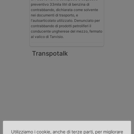
preventivo 33mila litri di benzina di
contrabbando, dichiarata come solvente
nei documenti di trasporto, e
l'autoarticolato utilizzato. Denunciato per
contrabbando di prodotti petroliferi il
conducente ungherese del mezzo, fermato
al valico di Tarvisio.
Transpotalk
Normativa
Utilizziamo i cookie, anche di terze parti, per migliorare