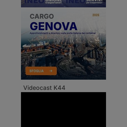
Videocast K44
Video
Player