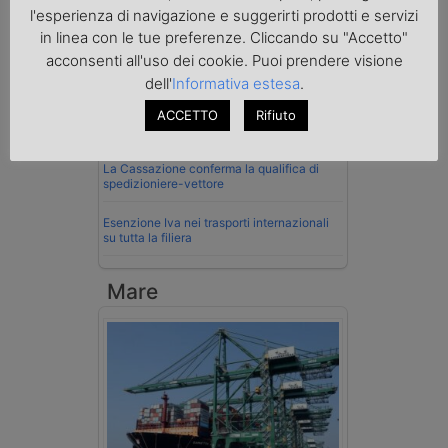
La riforma del Codice della Strada punta
l'esperienza di navigazione e suggerirti prodotti e servizi
sull’autotrasporto
in linea con le tue preferenze. Cliccando su "Accetto"
acconsenti all'uso dei cookie. Puoi prendere visione
Imprenditore di Prato assolto per infortunio
col muletto
dell'
Informativa estesa
.
Cassazione conferma validità multe per
ACCETTO
Rifiuto
velocità col cronotachigrafo
La Cassazione conferma la qualifica di
spedizioniere-vettore
Esenzione Iva nei trasporti internazionali
su tutta la filiera
Mare