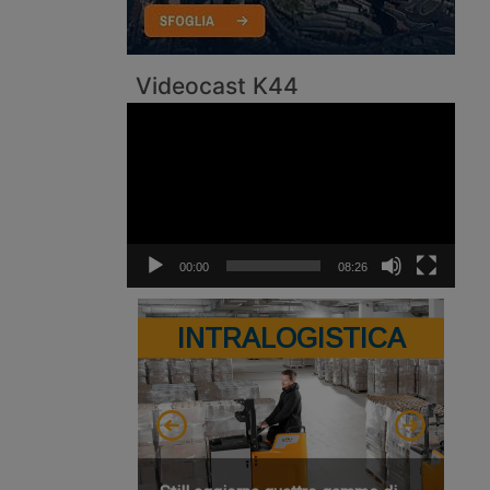
Videocast K44
Video
Player
00:00
08:26
INTRALOGISTICA