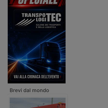
industriali: la conclusione della
procedura d’acquisizione di Wabco e
l’annuncio del taglio di 15mila posti di
lavoro per la crisi causata dalla Covid-
19.
Brevi dal mondo