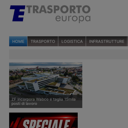
HOME
TRASPORTO
LOGISTICA
INFRASTRUTTURE
ZF incorpora Wabco e taglia 15mila
posti di lavoro
All’inizio di giugno sono giunte due
notizie che riguardano il produttore
tedesco di componenti per veicoli