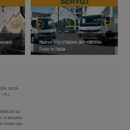
SERVIZI
buranti
Nuovo importatore del marchio
Fuso in Italia
 ISSN 1824-
- P.I.
bblicati su
on si assume
i inviati dai