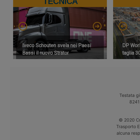
TECNICA
Iveco Schouten svela nei Paesi
DP World
Bassi il nuovo Strator
taglia 3
Testata gi
8241 
© 2020 Cro
Trasporto E
alcuna respo