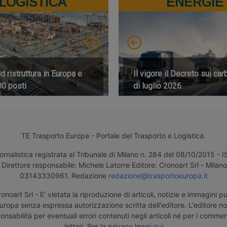
LOGISTICA
ENERGIE
 ristruttura in Europa e
Il vigore il Decreto sui car
00 posti
di luglio 2026
TE Trasporto Europa - Portale del Trasporto e Logistica.
ornalistica registrata al Tribunale di Milano n. 284 del 08/10/2015 -
Direttore responsabile: Michele Latorre Editore: Cronoart Srl - Milano 
03143330961. Redazione
redazione@trasportoeuropa.it
noart Srl - E' vietata la riproduzione di articoli, notizie e immagini pu
uropa senza espressa autorizzazione scritta dell'editore. L'editore n
nsabilità per eventuali errori contenuti negli articoli né per i comment
lettori. Per la privacy leggi
qui