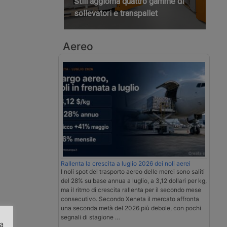
Still aggiorna quattro gamme di
sollevatori e transpallet
Aereo
Rallenta la crescita a luglio 2026 dei noli aerei
I noli spot del trasporto aereo delle merci sono saliti
del 28% su base annua a luglio, a 3,12 dollari per kg,
ma il ritmo di crescita rallenta per il secondo mese
consecutivo. Secondo Xeneta il mercato affronta
una seconda metà del 2026 più debole, con pochi
segnali di stagione …
za