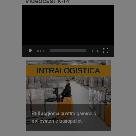
Videocast K44
Video
Player
00:00
08:26
INTRALOGISTICA
Still aggiorna quattro gamme di
sollevatori e transpallet