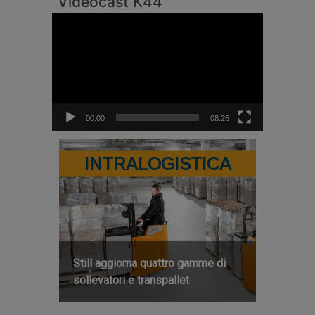
Videocast K44
Video
Player
00:00
08:26
INTRALOGISTICA
Still aggiorna quattro gamme di
sollevatori e transpallet