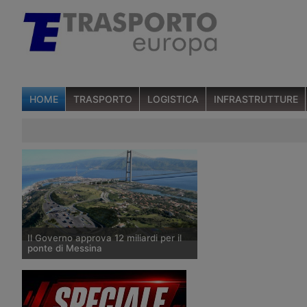
HOME
TRASPORTO
LOGISTICA
INFRASTRUTTURE
Il Governo approva 12 miliardi per il
ponte di Messina
Il Consiglio dei Ministri ha approvato la
spesa di dodici miliardi di euro per la
costruzione del collegamento stabile