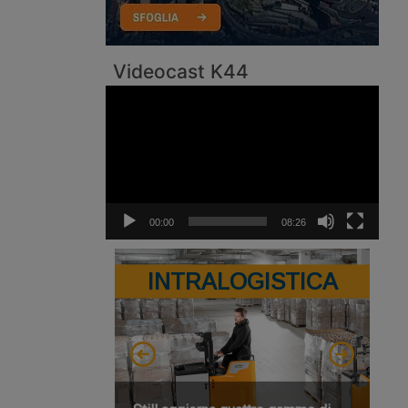
Videocast K44
Video
Player
00:00
08:26
INTRALOGISTICA