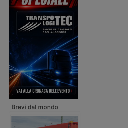
tra Calabria e Sicilia, che comprende il
ponte sullo Stretto e nuove strade e
ferrovie di collegamento nelle due
regioni.
Brevi dal mondo