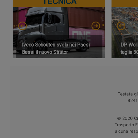
TECNICA
Iveco Schouten svela nei Paesi
DP World
Bassi il nuovo Strator
taglia 3
Testata gi
8241 
© 2020 Cro
Trasporto E
alcuna respo