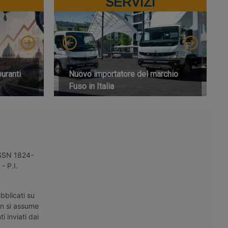
SERVIZI
buranti
Nuovo importatore del marchio
Fuso in Italia
 ISSN 1824-
- P.I.
bblicati su
on si assume
i inviati dai