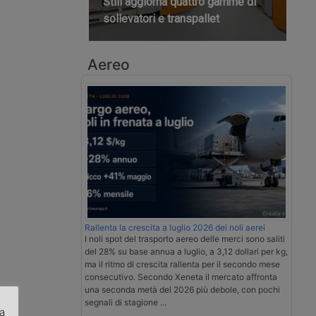
Still aggiorna quattro gamme di
sollevatori e transpallet
Aereo
Rallenta la crescita a luglio 2026 dei noli aerei
I noli spot del trasporto aereo delle merci sono saliti
del 28% su base annua a luglio, a 3,12 dollari per kg,
ma il ritmo di crescita rallenta per il secondo mese
consecutivo. Secondo Xeneta il mercato affronta
una seconda metà del 2026 più debole, con pochi
segnali di stagione …
za