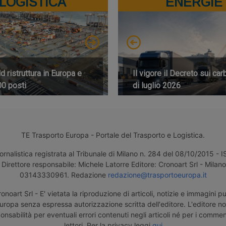
LOGISTICA
ENERGIE
 ristruttura in Europa e
Il vigore il Decreto sui car
00 posti
di luglio 2026
TE Trasporto Europa - Portale del Trasporto e Logistica.
ornalistica registrata al Tribunale di Milano n. 284 del 08/10/2015 -
Direttore responsabile: Michele Latorre Editore: Cronoart Srl - Milano 
03143330961. Redazione
redazione@trasportoeuropa.it
noart Srl - E' vietata la riproduzione di articoli, notizie e immagini pu
uropa senza espressa autorizzazione scritta dell'editore. L'editore n
nsabilità per eventuali errori contenuti negli articoli né per i comment
lettori. Per la privacy leggi
qui