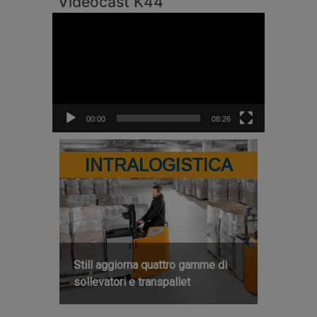
Videocast K44
Video
Player
00:00
08:26
INTRALOGISTICA
Still aggiorna quattro gamme di
sollevatori e transpallet