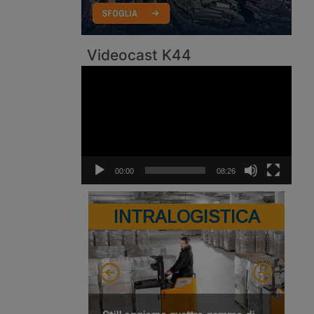
Videocast K44
Video
Player
00:00
08:26
INTRALOGISTICA