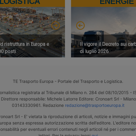
LOGISTICA
ENERGIE
 ristruttura in Europa e
Il vigore il Decreto sui car
00 posti
di luglio 2026
TE Trasporto Europa - Portale del Trasporto e Logistica.
ornalistica registrata al Tribunale di Milano n. 284 del 08/10/2015 -
Direttore responsabile: Michele Latorre Editore: Cronoart Srl - Milano 
03143330961. Redazione
redazione@trasportoeuropa.it
noart Srl - E' vietata la riproduzione di articoli, notizie e immagini pu
uropa senza espressa autorizzazione scritta dell'editore. L'editore n
nsabilità per eventuali errori contenuti negli articoli né per i comment
lettori. Per la privacy leggi
qui