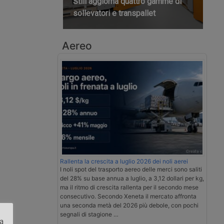
Still aggiorna quattro gamme di
sollevatori e transpallet
Aereo
Rallenta la crescita a luglio 2026 dei noli aerei
I noli spot del trasporto aereo delle merci sono saliti
del 28% su base annua a luglio, a 3,12 dollari per kg,
ma il ritmo di crescita rallenta per il secondo mese
consecutivo. Secondo Xeneta il mercato affronta
una seconda metà del 2026 più debole, con pochi
segnali di stagione …
za