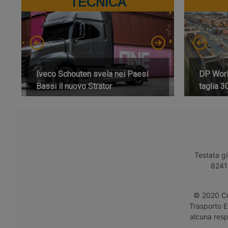
TECNICA
Iveco Schouten svela nei Paesi
DP World
Bassi il nuovo Strator
taglia 3
Testata gi
8241 
© 2020 Cro
Trasporto E
alcuna respo