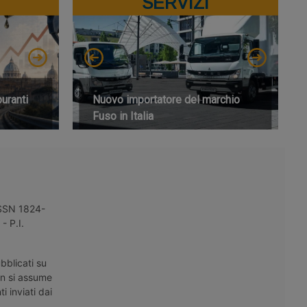
SERVIZI
buranti
Nuovo importatore del marchio
Fuso in Italia
 ISSN 1824-
- P.I.
bblicati su
on si assume
i inviati dai