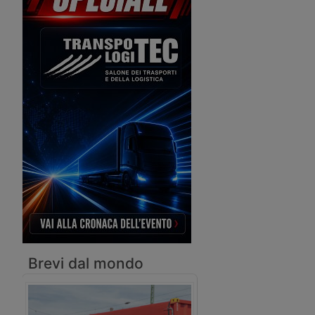
realizzare un innovativo impianto di
stoccaggio per contenitori. Il primo
sarà costruito entro il 2020 al Jebel Ali
Terminal 4.
Brevi dal mondo