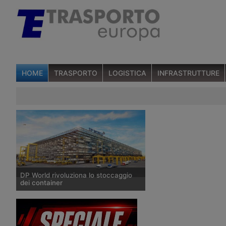
HOME
TRASPORTO
LOGISTICA
INFRASTRUTTURE
DP World rivoluziona lo stoccaggio
dei container
Il 17 dicembre 2018, la società
terminalista araba ha annunciato una
joint-venture con SMS Group per