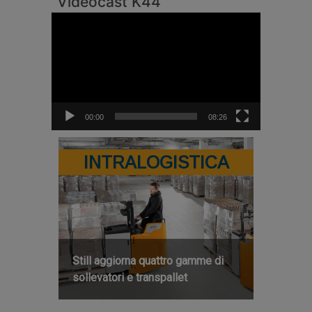
Videocast K44
Video
Player
00:00
08:26
INTRALOGISTICA
Still aggiorna quattro gamme di
sollevatori e transpallet