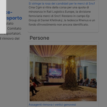
Si stringe la rosa dei candidati per le merci di Sncf
Cma Cgm si ritira dalla corsa per una quota di
.
vice-
minoranza in Rail Logistics Europe, la divisione
ferroviaria merci di Sncf. Restano in campo Ep
otrasporto
Group di Daniel Křetínský, la tedesca Rhenus e un
 è stato
fondo d’investimento non ancora identificato.
e del Comitato
otrasportatori.
Persone
l rinnovo del
Assagenti rinnova i vertici genovesi