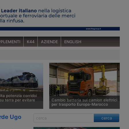
PLEMENTI
K44
AZIENDE
ENGLISH
ta potenzia corridoi
su terra per evitare
Cambio batteria sui camion elettrici
per trasporto Europa-Marocco
nnunciato l’avvio di un
Siglata un’alleanza a tre per creare un
erde Ugo
cerca
oviario verso la
corridoio di autotrasporto a trazione
Arabia Saudita ha
elettrica tra Francia e Marocco, che si