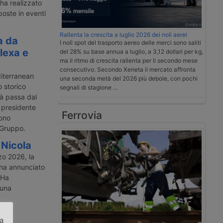
 ha realizzato
poste in eventi
Rallenta la crescita a luglio 2026 dei noli aerei
a da
I noli spot del trasporto aereo delle merci sono saliti
Alexa e
del 28% su base annua a luglio, a 3,12 dollari per kg,
ma il ritmo di crescita rallenta per il secondo mese
consecutivo. Secondo Xeneta il mercato affronta
diterranean
una seconda metà del 2026 più debole, con pochi
 storico
segnali di stagione …
tà passa dal
 presidente
Ferrovia
sono
 Gruppo.
 Nicola
zo 2026, la
 ha annunciato
 Ha
 una
za