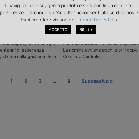
di navigazione e suggerirti prodotti e servizi in linea con le tue
preferenze. Cliccando su "Accetto" acconsenti all'uso dei cookie
i Ups alla guida di
Amedeo Genedani eletto 
Puoi prendere visione dell'
Informativa estesa
.
presidente dell’Albo Aut
ACCETTO
Rifiuto
 1° luglio 2026 Britta Weber
17 Febbraio 2026
- Amedeo Genedani,
tahlhut come Ceo di Hupac.
eletto a febbraio 2026 vicepresident
a del gruppo, arriva da Ups
centrale dell’Albo Nazionale degli Aut
ent’anni di esperienza
La nomina avviene pochi giorni dopo i
gistica e nella gestione della
Comitato Centrale.
1
2
3
…
9
Successivo »