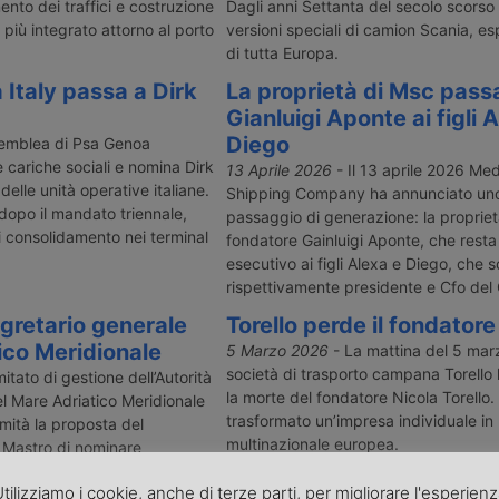
nto dei traffici e costruzione
Dagli anni Settanta del secolo scorso
 più integrato attorno al porto
versioni speciali di camion Scania, es
di tutta Europa.
 Italy passa a Dirk
La proprietà di Msc pass
Gianluigi Aponte ai figli 
Diego
semblea di Psa Genoa
 cariche sociali e nomina Dirk
13 Aprile 2026
- Il 13 aprile 2026 Me
elle unità operative italiane.
Shipping Company ha annunciato uno
dopo il mandato triennale,
passaggio di generazione: la proprie
 consolidamento nei terminal
fondatore Gainluigi Aponte, che resta
esecutivo ai figli Alexa e Diego, che 
rispettivamente presidente e Cfo del
gretario generale
Torello perde il fondatore
ico Meridionale
5 Marzo 2026
- La mattina del 5 mar
società di trasporto campana Torello
itato di gestione dell’Autorità
la morte del fondatore Nicola Torello.
l Mare Adriatico Meridionale
trasformato un’impresa individuale in
mità la proposta del
multinazionale europea.
 Mastro di nominare
rancesco Di Leverano, che
tilizziamo i cookie, anche di terze parti, per migliorare l'esperien
1 maggio con un mandato