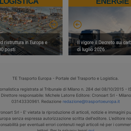
LOGISTICA
ENERGIE
 ristruttura in Europa e
Il vigore il Decreto sui car
00 posti
di luglio 2026
TE Trasporto Europa - Portale del Trasporto e Logistica.
ornalistica registrata al Tribunale di Milano n. 284 del 08/10/2015 -
Direttore responsabile: Michele Latorre Editore: Cronoart Srl - Milano 
03143330961. Redazione
redazione@trasportoeuropa.it
noart Srl - E' vietata la riproduzione di articoli, notizie e immagini pu
uropa senza espressa autorizzazione scritta dell'editore. L'editore n
nsabilità per eventuali errori contenuti negli articoli né per i comment
lettori. Per la privacy leggi
qui