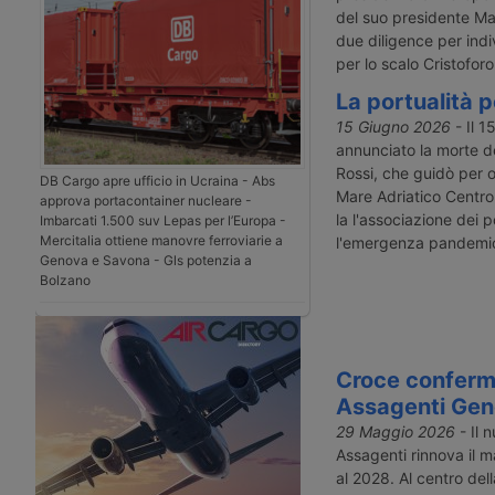
del suo presidente Mat
due diligence per indi
per lo scalo Cristofor
La portualità 
15 Giugno 2026
- Il 1
annunciato la morte d
Rossi, che guidò per ot
DB Cargo apre ufficio in Ucraina - Abs
Mare Adriatico Centro
approva portacontainer nucleare -
la l'associazione dei po
Imbarcati 1.500 suv Lepas per l’Europa -
Mercitalia ottiene manovre ferroviarie a
l'emergenza pandemi
Genova e Savona - Gls potenzia a
Bolzano
Croce conferm
Assagenti Ge
29 Maggio 2026
- Il n
Assagenti rinnova il 
al 2028. Al centro del