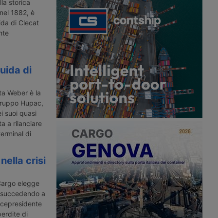
na rete di trasporto
basa sulla tecnica del cambio rapido
la storica
e integra treno e
delle batterie sui veicoli industriali. Il
nel 1882, è
vitare la rotta navale
progetto inizierà con cento camion
ida di Clecat
nello Stretto di Hormuz.
della cinese Chery.
nte
uida di
tta Weber è la
Gruppo Hupac,
i suoi quasi
a a rilanciare
erminal di
nella crisi
Cargo elegge
, succedendo a
vicepresidente
erdite di