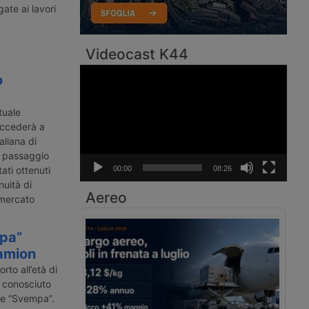
gate ai lavori
Videocast K44
Video
o
Player
tuale
uccederà a
taliana di
n passaggio
ati ottenuti
00:00
08:26
nuità di
Aereo
 mercato
mpa”
camion
rto all’età di
 conosciuto
me “Svempa”.