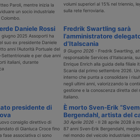
volumi superiori al 15% nel triennio, le
teo Paroli, mentre inizia la
sulla rete ferroviaria.
viduare un socio industriale
o Colombo.
perde Daniele Rossi
Fredrik Swartling sarà
l’amministratore delegat
5 giugno 2025 Assoporti ha
el suo ex presidente Daniele
d’Italscania
to anni l'Autorità Portuale del
9 Giugno 2026
- Fredrik Swartling, at
-Settentrionale e per due anni
responsabile Services d’Italscania, s
rti italiani, durante
Enrique Enrich alla guida della filiale i
ca
Scania dal primo settembre 2026. U
interno che punta a consolidare i risult
negli ultimi anni, valorizzando la conti
gestione e la conoscenza diretta del
italiano.
ato presidente di
È morto Sven‑Erik “Sve
nova
Bergendahl, artista del 
uovo consiglio direttivo di
30 Aprile 2026
- Il 28 aprile 2028 è mo
mandato di Gianluca Croce fino
87 anni Sven‑Erik Bergendahl, meglio
la fase associativa ci sono
nel mondo del veicolo industriale co