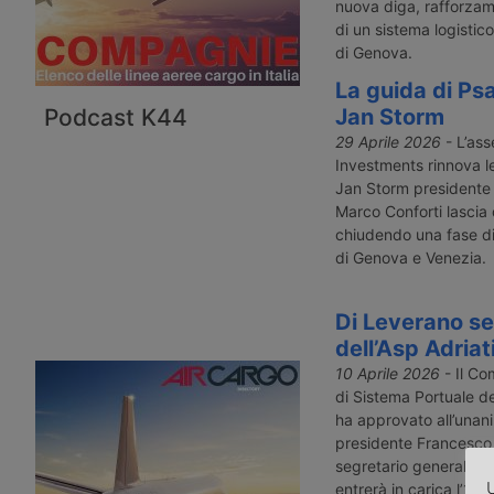
nuova diga, rafforzame
di un sistema logistico
di Genova.
La guida di Psa
Jan Storm
Podcast K44
29 Aprile 2026
- L’as
Investments rinnova le
Jan Storm presidente d
Marco Conforti lascia 
chiudendo una fase di
di Genova e Venezia.
Di Leverano se
dell’Asp Adriat
10 Aprile 2026
- Il Com
di Sistema Portuale de
ha approvato all’unani
presidente Francesco
segretario generale F
U
entrerà in carica l’1