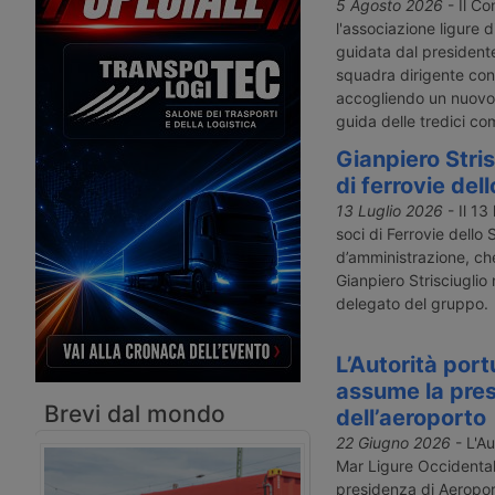
che, tra ottobre 2021 e agosto 2022,
di Garanzia per lo Scio
5 Agosto 2026
- Il Co
ha generato Carte di qualificazione
indetto il fermo naziona
l'associazione ligure d
del conducente con scadenze errate.
dell’autotrasporto dal 
guidata dal president
Decine di migliaia di autisti
maggio 2026. Polemiche
squadra dirigente con
professionali rischiano sanzioni,
sospeso, di Trasportou
accogliendo un nuovo
sospensioni e costi di rinnovo fino a
2.550 euro.
guida delle tredici co
Gianpiero Stris
di ferrovie del
13 Luglio 2026
- Il 13
soci di Ferrovie dello 
d’amministrazione, ch
Gianpiero Strisciuglio
delegato del gruppo.
L’Autorità por
assume la pre
Brevi dal mondo
dell’aeroporto
22 Giugno 2026
- L'Au
Mar Ligure Occidenta
presidenza di Aeropor