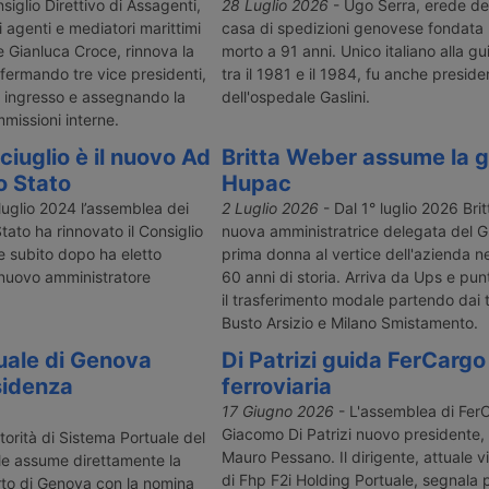
pero di avere
di cronotachigrafo smart di
annunciato u
nsiglio Direttivo di Assagenti,
28 Luglio 2026
- Ugo Serra, erede del
le
seconda generazione dal 1° luglio
terrestre, ch
i agenti e mediatori marittimi
casa di spedizioni genovese fondata 
25 al 29
2026 per i veicoli tra 2,5 e 3,5
camion, per e
e Gianluca Croce, rinnova la
morto a 91 anni. Unico italiano alla gu
 su quello,
tonnellate nei trasporti
che transita 
fermando tre vice presidenti,
tra il 1981 e il 1984, fu anche preside
nito.
internazionali e cabotaggio,
 ingresso e assegnando la
dell'ospedale Gaslini.
chiarendo esclusioni, controlli e
mmissioni interne.
gestione dei casi misti.
ciuglio è il nuovo Ad
Britta Weber assume la g
lo Stato
Hupac
 luglio 2024 l’assemblea dei
2 Luglio 2026
- Dal 1° luglio 2026 Bri
Stato ha rinnovato il Consiglio
nuova amministratrice delegata del 
e subito dopo ha eletto
prima donna al vertice dell'azienda ne
 nuovo amministratore
60 anni di storia. Arriva da Ups e punt
il trasferimento modale partendo dai t
Busto Arsizio e Milano Smistamento.
tuale di Genova
Di Patrizi guida FerCargo 
sidenza
ferroviaria
17 Giugno 2026
- L'assemblea di Fer
Giacomo Di Patrizi nuovo presidente
torità di Sistema Portuale del
Mauro Pessano. Il dirigente, attuale 
le assume direttamente la
di Fhp F2i Holding Portuale, segnala p
to di Genova con la nomina