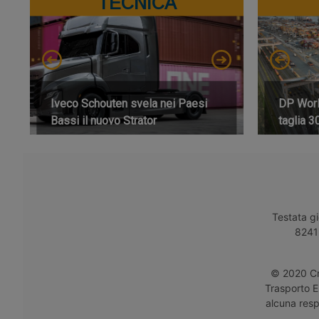
TECNICA
Iveco Schouten svela nei Paesi
DP World
Bassi il nuovo Strator
taglia 3
Testata gi
8241 
© 2020 Cro
Trasporto E
alcuna respo