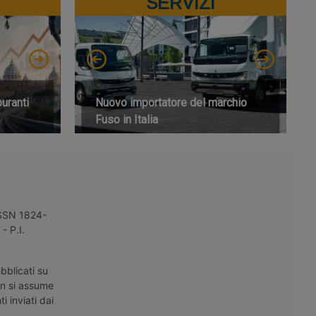
SERVIZI
buranti
Nuovo importatore del marchio
Fuso in Italia
 ISSN 1824-
- P.I.
bblicati su
on si assume
i inviati dai