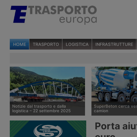
HOME
TRASPORTO
LOGISTICA
INFRASTRUTTURE
Notizie dal trasporto e dalla
SuperBeton cerca venti
logistica – 22 settembre 2025
camion
Nuovi orari al Tunnel del Tenda – Test
La società SuperBeton 
Porta ai
estivi per camion a idrogeno –
autisti di autobetoniera
Accordo AeroGround Lufthansa –
opereranno a Treviso, 
euro