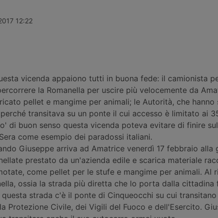
e le
svolgere trasporti di container
avanti verso
a prima
nell’ambito del porto della Spezia.
occhio di rig
 purché già
Necessaria patente CE e Cqc.
alla sostenibi
2017 12:22
Cqc.
intermedi e i
cooperativa 
che celebra 
al servizio d
questa vicenda appaiono tutti in buona fede: il camionista p
percorrere la Romanella per uscire più velocemente da Ama
cato pellet e mangime per animali; le Autorità, che hanno 
perché transitava su un ponte il cui accesso è limitato ai 35
' di buon senso questa vicenda poteva evitare di finire su
 Sera come esempio dei paradossi italiani.
uando Giuseppe arriva ad Amatrice venerdì 17 febbraio alla 
ellate prestato da un'azienda edile e scarica materiale rac
otate, come pellet per le stufe e mangime per animali. Al r
la, ossia la strada più diretta che lo porta dalla cittadina f
 questa strada c'è il ponte di Cinqueocchi su cui transitano i
la Protezione Civile, dei Vigili del Fuoco e dell'Esercito. G