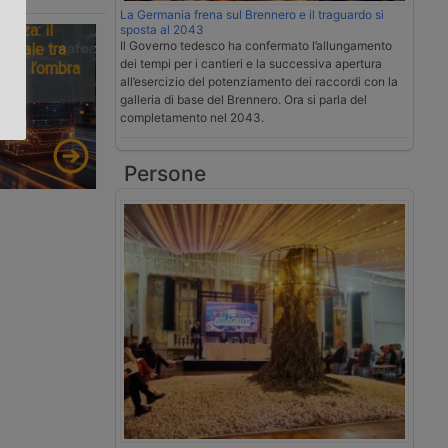
La Germania frena sul Brennero e il traguardo si
tezza: il
sposta al 2043
.
Il Governo tedesco ha confermato l’allungamento
ionale tra
dei tempi per i cantieri e la successiva apertura
tà e l’ombra
all’esercizio del potenziamento dei raccordi con la
galleria di base del Brennero. Ora si parla del
completamento nel 2043.
Persone