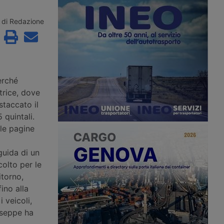
 nuove sfide, con un
25° anniversario. Per celebrare
uardo all’innovazione e
questo traguardo, l’azienda ha degli
lità. Il ruolo dei corpi
eventi presso il suo quartier generale
di Redazione
l caso di successo della
di Amsterdam, evidenziando
cuneese Astra Servizi,
l’evoluzione e l’innovazione costante
mezzo secolo di attività
che l’hanno resa un leader globale nel
egli autotrasportatori.
settore.
erché
trice, dove
staccato il
 quintali.
lle pagine
guida di un
colto per le
itorno,
ino alla
 veicoli,
iuseppe ha