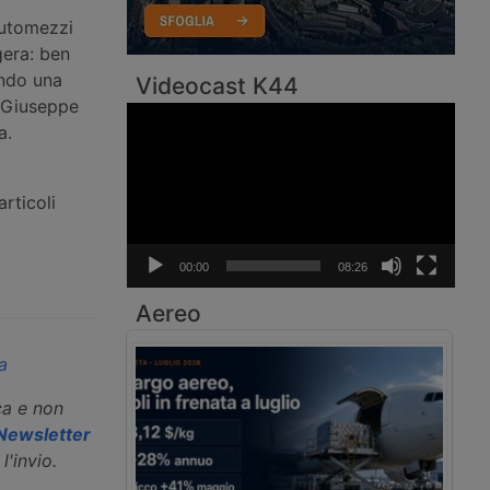
 automezzi
gera: ben
endo una
Videocast K44
a Giuseppe
Video
a.
Player
rticoli
00:00
08:26
Aereo
a
ca e non
a Newsletter
l'invio.