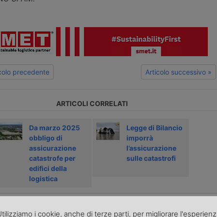
icolo precedente
Articolo successivo »
ARTICOLI CORRELATI
Da marzo 2025
Legge di Bilancio
obbligo di
imporrà
assicurazione
l’assicurazione
catastrofe per
sulle catastrofi
edifici della
logistica
PONSORIZZATI
tilizziamo i cookie, anche di terze parti, per migliorare l'esperien