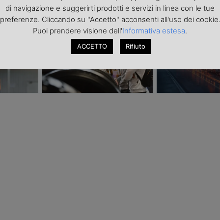
di navigazione e suggerirti prodotti e servizi in linea con le tue
Transpotec Logitec 2026: a
Il costo dell’incer
preferenze. Cliccando su "Accetto" acconsenti all'uso dei cookie
urezza i
Fiera Milano la filiera del
trasporto internaz
Puoi prendere visione dell'
Informativa estesa
.
spedizione
trasporto e della logistica fa
scarsità di capaci
sistema
del conflitto
ACCETTO
Rifiuto