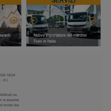
SERVIZI
buranti
Nuovo importatore del marchio
Fuso in Italia
 ISSN 1824-
- P.I.
bblicati su
on si assume
i inviati dai