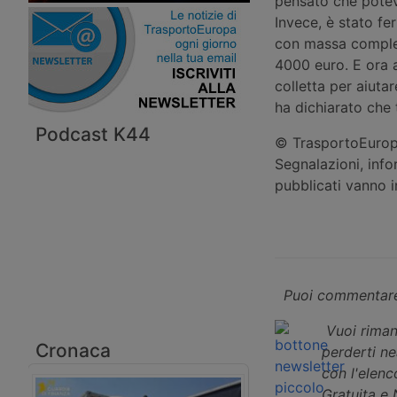
pensato che potev
Invece, è stato fe
con massa compless
4000 euro. E ora a
colletta per aiuta
ha dichiarato che 
Podcast K44
© TrasportoEuropa
Segnalazioni, info
pubblicati vanno 
Puoi commentare
Vuoi riman
Cronaca
perderti n
con l'elenco
Gratuita e