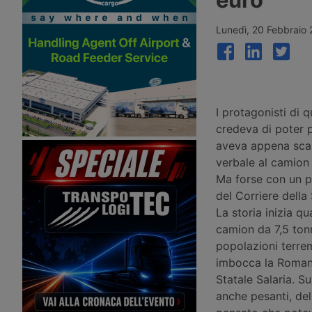
Prorogato l’accordo trasporti stradali
Padova. Considera anch
Ue Moldavia – Nomina nel cargo di
candidature di chi è all
Swissport – Accordo per trasporto di
esperienza nel settore,
Lunedì, 20 Febbraio 
organi – Ita Airways entra in Alis
dotato di patente C e 
I protagonisti di 
credeva di poter 
aveva appena scari
verbale al camion 
Ma forse con un po
del Corriere della
La storia inizia q
camion da 7,5 tonn
popolazioni terrem
imbocca la Romanel
Statale Salaria. Su
anche pesanti, del