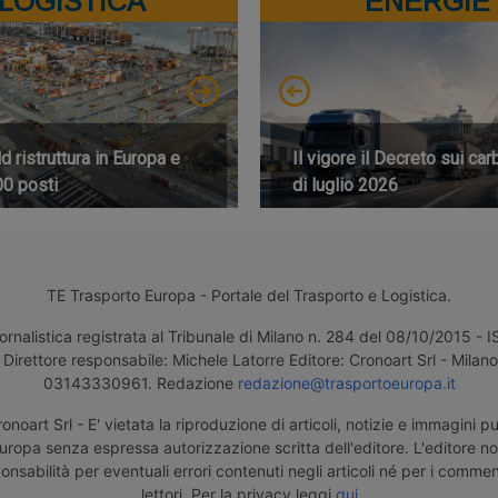
LOGISTICA
ENERGIE
 ristruttura in Europa e
Il vigore il Decreto sui car
00 posti
di luglio 2026
TE Trasporto Europa - Portale del Trasporto e Logistica.
ornalistica registrata al Tribunale di Milano n. 284 del 08/10/2015 -
Direttore responsabile: Michele Latorre Editore: Cronoart Srl - Milano 
03143330961. Redazione
redazione@trasportoeuropa.it
noart Srl - E' vietata la riproduzione di articoli, notizie e immagini pu
uropa senza espressa autorizzazione scritta dell'editore. L'editore n
nsabilità per eventuali errori contenuti negli articoli né per i comment
lettori. Per la privacy leggi
qui