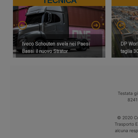
TECNICA
Iveco Schouten svela nei Paesi
DP World
Bassi il nuovo Strator
taglia 3
Testata gi
8241 
© 2020 Cro
Trasporto E
alcuna respo