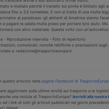
a transitare anche il suo autocarro ormai vuoto.
rmato e multato perché il transito sul ponte è limitato agli
iva fino a 3,5 tonnellate. E non si tratta di una multa leg
rriviamo al paradosso: gli abitanti di Amatrice stanno fac
re a pagare la salata multa preso per portare loro aiuto. M
tornerà con altro materiale. Questa volto con un'autovettur
 - Riproduzione riservata - Foto di repertorio
rmazioni, comunicati, nonché rettifiche o precisazioni sugli a
inviate a: redazione@trasportoeuropa.it
 questo articolo nella
pagina Facebook di TrasportoEurop
ere aggiornato sulle ultime novità sul trasporto e la logisti
eanche una notizia di TrasportoEuropa?
Iscriviti alla nostr
 ed i link di tutti gli articoli pubblicati nei giorni precedenti 
 NO SPAM!