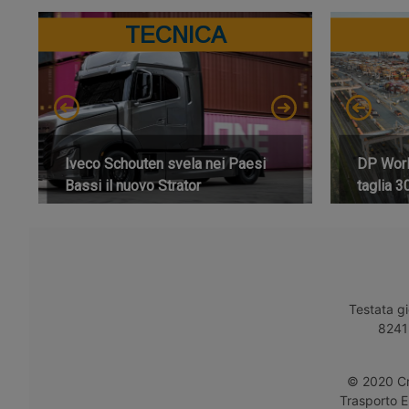
TECNICA
Iveco Schouten svela nei Paesi
DP World
Bassi il nuovo Strator
taglia 3
Testata gi
8241 
© 2020 Cro
Trasporto E