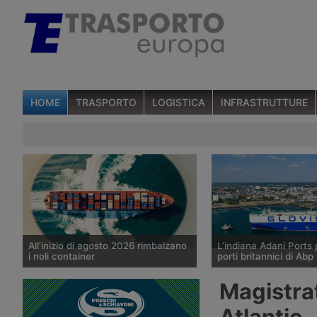
HOME
TRASPORTO
LOGISTICA
INFRASTRUTTURE
All’inizio di agosto 2026 rimbalzano
L’indiana Adani Ports 
i noli container
porti britannici di Abp
I noli spot del trasporto marittimo di
Il gruppo indiano Adani
Magistra
container diffusi il 6 agosto 2026 da
valutando l’acquisizione
Drewry mostrano un aumento medio
di controllo di Associat
Atlantic