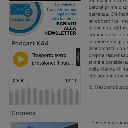
38, ma il ministro
perché prima bisog
partenza. C'è inol
sarebbero tra i mo
In una nota diffus
commentato le ope
esprime il meglio 
Podcast K44
Giacomazzi, con c
proprie responsab
stima e considera
della Marina Milit
che sono interven
© TrasportoEuropa
Cronaca
Puoi commentare