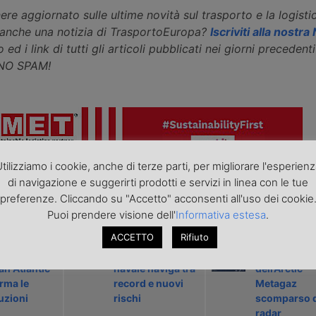
ere aggiornato sulle ultime novità sul trasporto e la logisti
eanche una notizia di TrasportoEuropa?
Iscriviti alla nostr
 ed i link di tutti gli articoli pubblicati nei giorni precedenti 
 NO SPAM!
tilizziamo i cookie, anche di terze parti, per migliorare l'esperien
icolo precedente
Articolo successivo »
di navigazione e suggerirti prodotti e servizi in linea con le tue
preferenze. Cliccando su "Accetto" acconsenti all'uso dei cookie
Puoi prendere visione dell'
Informativa estesa
.
ARTICOLI CORRELATI
ACCETTO
Rifiuto
llo sulla
La sicurezza
Il relitto
n Atlantic
navale naviga tra
dell’Arctic
rma le
record e nuovi
Metagaz
uzioni
rischi
scomparso d
radar