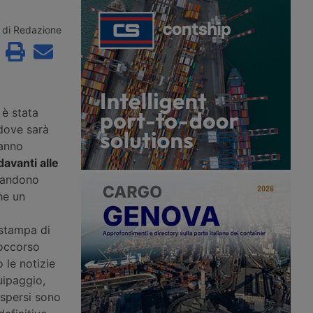
ormuz, mentre sulla
nel Maghreb con un nuovo
a una portarinfuse
collegamento diretto ro-pax tra
olpita da un proiettile
Civitavecchia e Annaba, con due
di Redazione
sso gli Houthi
rotazioni settimanali.
l’ottavo attacco a una
udita dal 22 luglio.
 è stata
dove sarà
tanno
 davanti alle
bbandono
he un
stampa di
soccorso
 le notizie
uipaggio,
ispersi sono