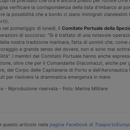
 Lupi ha precisato che ora è ancora presto per fornire cifre d
na verificare la corrispondenza della lista d'imbarco al po
tre la possibilità che a bordo ci siano immigrati clandestini 
rti).
a nel pomeriggio di lunedì, il
Comitato Portuale della Spezi
razioni di soccorso: "Si è trattato di una notevole operaz
della nostra tradizione marinara, fatta di uomini che, come 
oraggio e grande senso del dovere, non si sono mai sottratt
ilità". I membri del Comitato Portuale hanno anche espress
zione, oltre che per il Comandante Giacomazzi, anche per g
are, del Corpo delle Capitanerie di Porto e dell'Aeronautica M
uti per risolvere la drammatica emergenza in mare.
 - Riproduzione riservata - Foto: Marina Militare
 questo articolo nella
pagina Facebook di TrasportoEurop