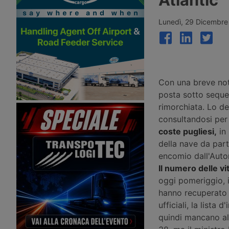
globale dell’uno percento,
Ports, oggi in mano ai 
interrompendo tre settimane di calo
pensione canadesi Cpp
grazie ai rialzi record sul
che hanno incaricato 
Lunedì, 29 Dicembre
transpacifico Shanghai-New York e
Stanley per una cessio
Shanghai-Los Angeles.
oltre 10 miliardi di ster
offerta formale è stata
presentata.
Con una breve nota
posta sotto seque
rimorchiata. Lo de
consultandosi per s
coste pugliesi,
in 
della nave da par
encomio dall'Autor
Il numero delle v
oggi pomeriggio, i
hanno recuperato 4
ufficiali, la list
quindi mancano all