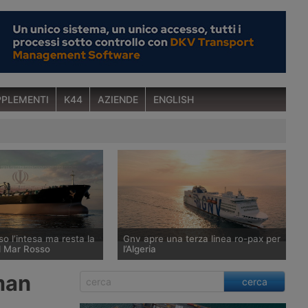
PLEMENTI
K44
AZIENDE
ENGLISH
o l’intesa ma resta la
Gnv apre una terza linea ro-pax per
l Mar Rosso
l’Algeria
punta ad annunciare
Dopo l’ingresso nel mercato algerino
man
cerca
ovvisorio con Teheran e
nel 2025, Grandi Navi Veloci rafforza
 riapertura dello
per l’estate 2026 la propria presenza