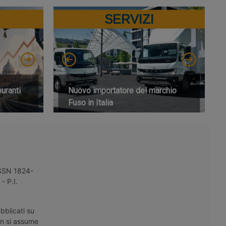
SERVIZI
buranti
Nuovo importatore del marchio
Fuso in Italia
 ISSN 1824-
- P.I.
bblicati su
on si assume