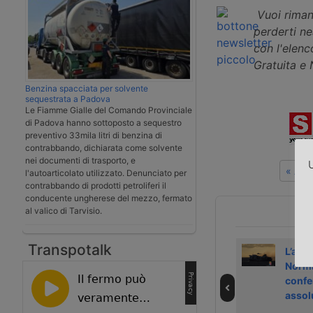
Vuoi riman
perderti n
con l'elenco
Gratuita e
Benzina spacciata per solvente
sequestrata a Padova
Le Fiamme Gialle del Comando Provinciale
di Padova hanno sottoposto a sequestro
preventivo 33mila litri di benzina di
contrabbando, dichiarata come solvente
nei documenti di trasporto, e
U
« Art
l'autoarticolato utilizzato. Denunciato per
contrabbando di prodotti petroliferi il
conducente ungherese del mezzo, fermato
al valico di Tarvisio.
Transpotalk
Nuovo attacco
In Germania un
L’appe
degli Houthi
complicato
Norma
lascia alla deriva
processo sul
confe
il cargo Ethernity
naufragio della
assol
C
Felicity Ace