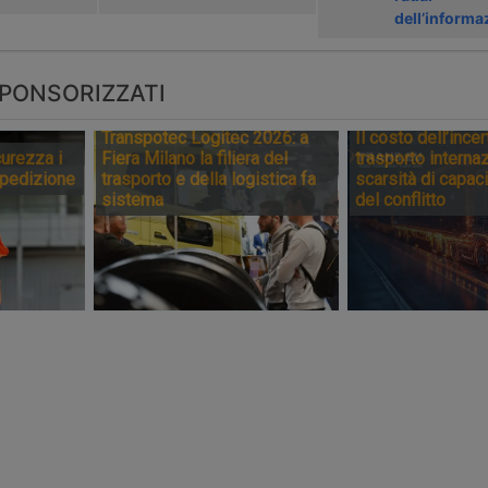
dell’informa
PONSORIZZATI
Transpotec Logitec 2026: a
Il costo dell’incer
urezza i
Fiera Milano la filiera del
trasporto internaz
spedizione
trasporto e della logistica fa
scarsità di capaci
sistema
del conflitto