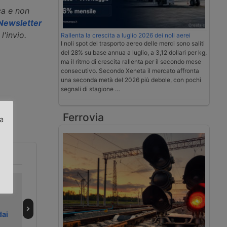
ca e non
a Newsletter
l'invio.
Rallenta la crescita a luglio 2026 dei noli aerei
I noli spot del trasporto aereo delle merci sono saliti
del 28% su base annua a luglio, a 3,12 dollari per kg,
ma il ritmo di crescita rallenta per il secondo mese
consecutivo. Secondo Xeneta il mercato affronta
una seconda metà del 2026 più debole, con pochi
segnali di stagione …
Ferrovia
za
.
Tribunale
Naufragio della
scagiona
Msc Elsa 3, un
Porsche per
miliardo di danni
ai
l’incendio della
per l’India
Felicity Ace