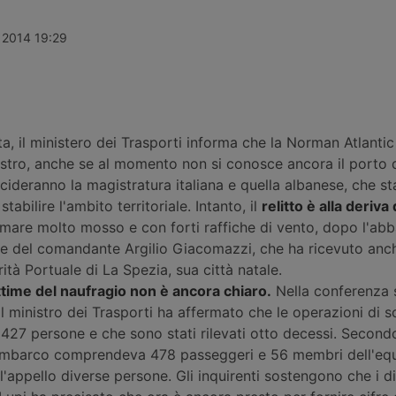
fondi
da 357,65 milioni di euro per
Stretto di H
ib e Omers,
quattordici interventi in nove porti
rotta omanit
Morgan
italiani, tra opere nuove a Trieste,
greca viene c
 2014 19:29
ne stimata
Messina e Venezia e il
e nel Mar Ro
line. Nessuna
rifinanziamento di progetti già
rivendicano 
 ancora
avviati in altri sei scali.
petroliera sa
, il ministero dei Trasporti informa che la Norman Atlantic
stro, anche se al momento non si conosce ancora il porto 
cideranno la magistratura italiana e quella albanese, che s
tabilire l'ambito territoriale. Intanto, il
relitto è alla deriva
mare molto mosso e con forti raffiche di vento, dopo l'a
te del comandante Argilio Giacomazzi, che ha ricevuto anc
ità Portuale di La Spezia, sua città natale.
ittime del naufragio non è ancora chiaro.
Nella conferenza 
l ministro dei Trasporti ha affermato che le operazioni di 
27 persone e che sono stati rilevati otto decessi. Secondo
a d'imbarco comprendeva 478 passeggeri e 56 membri dell'eq
'appello diverse persone. Gli inquirenti sostengono che i d