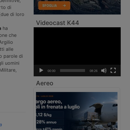
efinitive,
rto di
(due di loro
Videocast K44
a
ha
Video
ione che
Player
Argilio
i alle
o parole di
li uomini
ilitare,
00:00
08:26
Aereo
a