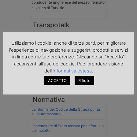
conducente ungherese del mezzo, fermato
al valico di Tarvisio.
Transpotalk
Utilizziamo i cookie, anche di terze parti, per migliorare
l'esperienza di navigazione e suggerirti prodotti e servizi
in linea con le tue preferenze. Cliccando su "Accetto"
acconsenti all'uso dei cookie. Puoi prendere visione
dell'
Informativa estesa
.
ACCETTO
Rifiuto
Normativa
La riforma del Codice della Strada punta
sull’autotrasporto
Imprenditore di Prato assolto per infortunio
col muletto