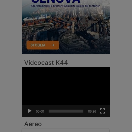
Videocast K44
Video
Player
00:00
08:26
Aereo