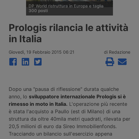
DP World ristruttura in Europa e taglia
300 posti
DP World conferma trecento esuberi nelle
Prologis rilancia le attività
attività europee dopo l’uscita di tre dirigenti
senior, mentre Londra e Anversa registrano
in Italia
volumi record e il gruppo prosegue gli
investimenti tra Svizzera, Golfo, Siria e
Regno Unito.
Giovedì, 19 Febbraio 2015 06:21
di Redazione
Dopo una "pausa di riflessione" durata qualche
anno, lo
sviluppatore internazionale Prologis si è
rimesso in moto in Italia.
L'operazione più recente
è stata l'acquisto a Paullo (est di Milano) di una
struttura da oltre 40mila metri quadrati, rilevata per
20,5 milioni di euro da Sireo Immobilienfonds.
Tracciando un bilancio sull'esercizio appena