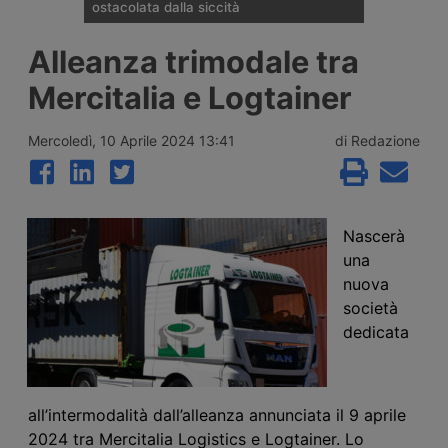
ostacolata dalla siccità
La portata del Danubio è scesa ai minimi
Alleanza trimodale tra
dal 1996 tra Romania, Ungheria e Serbia,
bloccando la navigazione commerciale e
Mercitalia e Logtainer
costringendo le centrali energetiche di
Cernavodă, Paks e Djerdap a ridurre la
produzione di energia, con perdite già
Mercoledì, 10 Aprile 2024 13:41
di Redazione
quantificate per i gruppi Verbund ed Edf.
Nascerà
una
nuova
società
dedicata
all’intermodalità dall’alleanza annunciata il 9 aprile
2024 tra Mercitalia Logistics e Logtainer. Lo