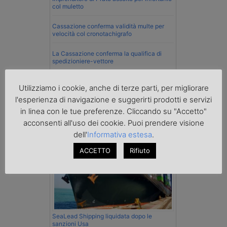
col muletto
Cassazione conferma validità multe per
velocità col cronotachigrafo
La Cassazione conferma la qualifica di
spedizioniere-vettore
Esenzione Iva nei trasporti internazionali
Utilizziamo i cookie, anche di terze parti, per migliorare
su tutta la filiera
l'esperienza di navigazione e suggerirti prodotti e servizi
in linea con le tue preferenze. Cliccando su "Accetto"
Mare
acconsenti all'uso dei cookie. Puoi prendere visione
dell'
Informativa estesa
.
ACCETTO
Rifiuto
SeaLead Shipping liquidata dopo le
sanzioni Usa