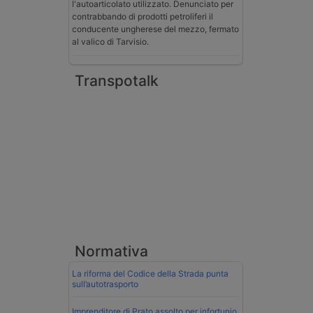
l'autoarticolato utilizzato. Denunciato per
contrabbando di prodotti petroliferi il
conducente ungherese del mezzo, fermato
al valico di Tarvisio.
Transpotalk
Normativa
La riforma del Codice della Strada punta
sull’autotrasporto
Imprenditore di Prato assolto per infortunio