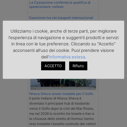
La Cassazione conferma la qualifica di
spedizioniere-vettore
Esenzione Iva nei trasporti internazionali
su tutta la filiera
Utilizziamo i cookie, anche di terze parti, per migliorare
Mare
l'esperienza di navigazione e suggerirti prodotti e servizi
in linea con le tue preferenze. Cliccando su "Accetto"
acconsenti all'uso dei cookie. Puoi prendere visione
dell'
Informativa estesa
.
ACCETTO
Rifiuto
Nhava Sheva snodo instabile per il Golfo
Il porto indiano di Nhava Sheva è
diventato il principale hub di trasbordo
verso il Golfo dopo la crisi del Mar Rosso,
ma nel 2026 lo scontro tra Israele e Iran e
la chiusura dello stretto di Hormuz hanno
reso instabile l'assetto costruito dai vettori