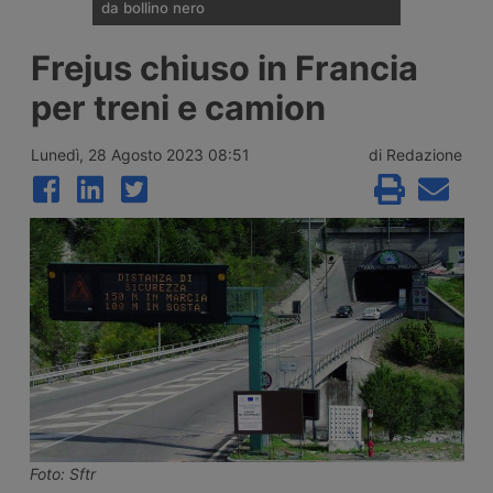
da bollino nero
Divieti di circolazione per i veicoli industriali
Frejus chiuso in Francia
e potenziamento del personale Anas sulla
rete nazionale nel weekend che apre la
per treni e camion
settimana di Ferragosto, con oltre 25
milioni di spostamenti attesi tra il 7 e il 9
agosto 2026.
Lunedì, 28 Agosto 2023 08:51
di Redazione
Foto: Sftr