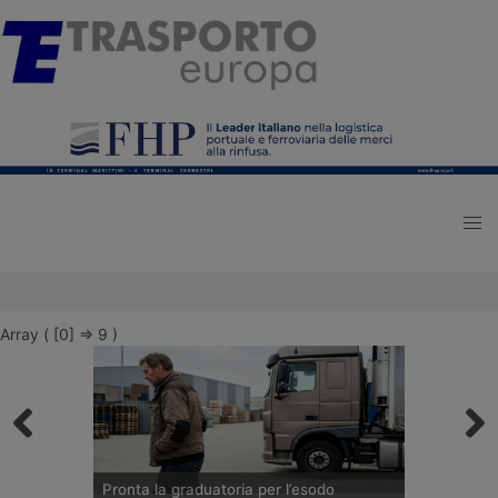
Array ( [0] => 9 )
Pronta la graduatoria per l’esodo