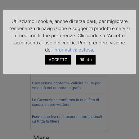
Utilizziamo i cookie, anche di terze parti, per migliorare
l'esperienza di navigazione e suggerirti prodotti e servizi
in linea con le tue preferenze. Cliccando su "Accetto"
Normativa
acconsenti all'uso dei cookie. Puoi prendere visione
dell'
Informativa estesa
.
La riforma del Codice della Strada punta
sull’autotrasporto
ACCETTO
Rifiuto
Imprenditore di Prato assolto per infortunio
col muletto
Cassazione conferma validità multe per
velocità col cronotachigrafo
La Cassazione conferma la qualifica di
spedizioniere-vettore
Esenzione Iva nei trasporti internazionali
su tutta la filiera
Mare