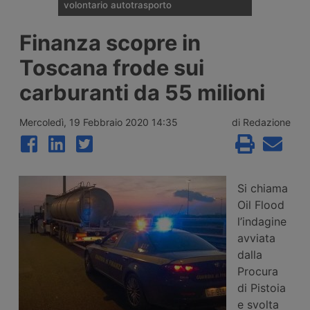
volontario autotrasporto
Il Comitato Centrale dell’Albo nazionale
Finanza scopre in
degli Autotrasportatori ha pubblicato
l’elenco delle 133 imprese monoveicolari
Toscana frode sui
ammesse agli incentivi da 15mila euro per
l’uscita volontaria dal mercato, nell’ambito
carburanti da 55 milioni
del bando finanziato con 2 milioni di euro
per il 2026.
Mercoledì, 19 Febbraio 2020 14:35
di Redazione
Si chiama
Oil Flood
l’indagine
avviata
dalla
Procura
di Pistoia
e svolta