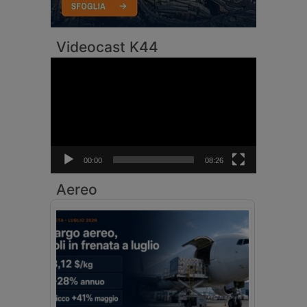
Videocast K44
Video
Player
00:00
08:26
Aereo