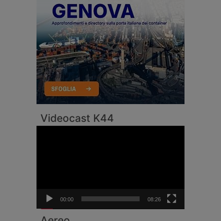
Videocast K44
Video
Player
00:00
08:26
Aereo