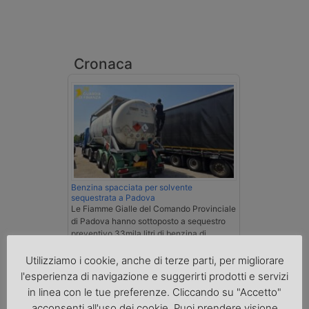
Cronaca
Benzina spacciata per solvente
sequestrata a Padova
Le Fiamme Gialle del Comando Provinciale
di Padova hanno sottoposto a sequestro
preventivo 33mila litri di benzina di
contrabbando, dichiarata come solvente
nei documenti di trasporto, e
Utilizziamo i cookie, anche di terze parti, per migliorare
l'autoarticolato utilizzato. Denunciato per
l'esperienza di navigazione e suggerirti prodotti e servizi
contrabbando di prodotti petroliferi il
in linea con le tue preferenze. Cliccando su "Accetto"
conducente ungherese del mezzo, fermato
acconsenti all'uso dei cookie. Puoi prendere visione
al valico di Tarvisio.