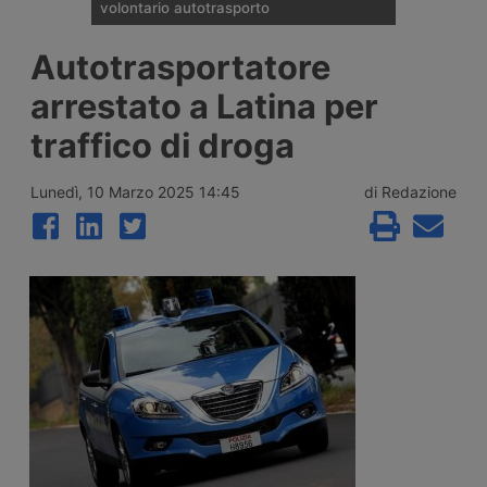
volontario autotrasporto
Il Comitato Centrale dell’Albo nazionale
Autotrasportatore
degli Autotrasportatori ha pubblicato
l’elenco delle 133 imprese monoveicolari
arrestato a Latina per
ammesse agli incentivi da 15mila euro per
l’uscita volontaria dal mercato, nell’ambito
traffico di droga
del bando finanziato con 2 milioni di euro
per il 2026.
Lunedì, 10 Marzo 2025 14:45
di Redazione