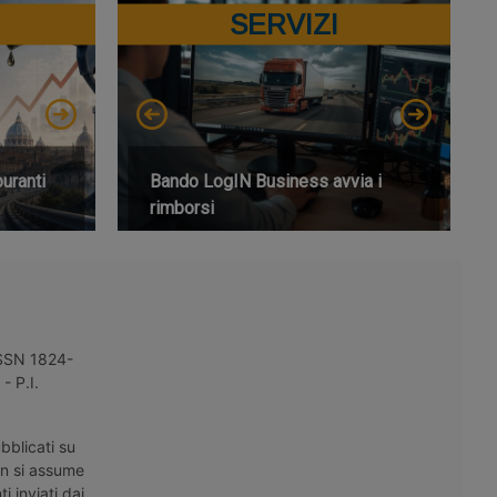
SERVIZI
buranti
Bando LogIN Business avvia i
rimborsi
 ISSN 1824-
- P.I.
bblicati su
on si assume
i inviati dai