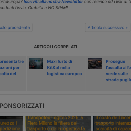
portoEuropa?
Iscriviti alla nostra Newsletter
con l'elenco ed i link di tut
ecedenti l'invio. Gratuita e NO SPAM!
icolo precedente
Articolo successivo »
ARTICOLI CORRELATI
presenta tre
Maxi furto di
Prosegue
azioni per
KitKat nella
l’assalto all’
colta del
logistica europea
verde sulle
strade pugli
PONSORIZZATI
Transpotec Logitec 2026: a
Il costo dell’incer
urezza i
Fiera Milano la filiera del
trasporto internaz
spedizione
trasporto e della logistica fa
scarsità di capaci