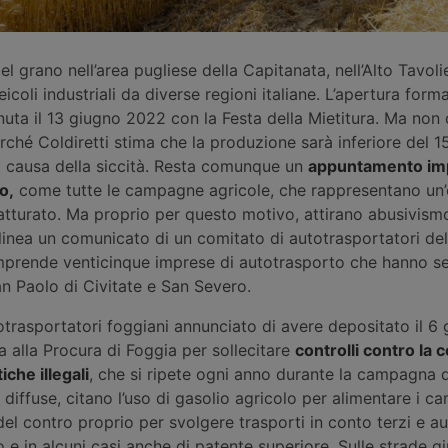
del grano nell’area pugliese della Capitanata, nell’Alto Tavoli
veicoli industriali da diverse regioni italiane. L’apertura form
ta il 13 giugno 2022 con la Festa della Mietitura. Ma non 
rché Coldiretti stima che la produzione sarà inferiore del 1
a causa della siccità. Resta comunque un
appuntamento im
o,
come tutte le campagne agricole, che rappresentano un
atturato. Ma proprio per questo motivo, attirano abusivism
tolinea un comunicato di un comitato di autotrasportatori dell
mprende venticinque imprese di autotrasporto che hanno s
n Paolo di Civitate e San Severo.
totrasportatori foggiani annunciato di avere depositato il 6
 alla Procura di Foggia per sollecitare
controlli contro la
iche illegali
, che si ripete ogni anno durante la campagna 
iù diffuse, citano l’uso di gasolio agricolo per alimentare i c
 del contro proprio per svolgere trasporti in conto terzi e aut
o e in alcuni casi anche di patente superiore. Sulle strade g