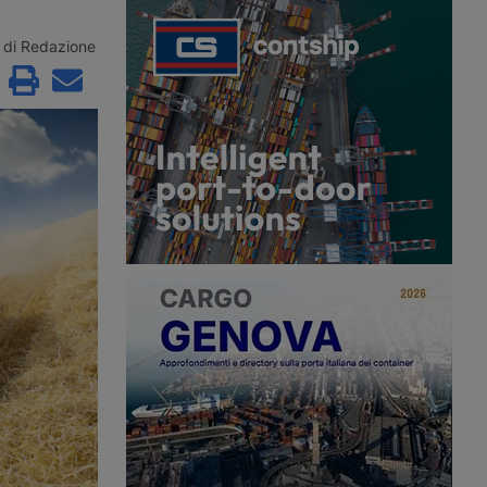
nte C1 a 17 anni, guida
parcheggio per veicoli industriali del
r un anno,
Paese certificato Gold secondo lo
one delle sanzioni in 21
standard Sstpa. La struttura da 74
di Redazione
lizzazione dei
posti rientra in un progetto
nuovo ruolo per gli
dell’Unione Europea per
olizia Stradale.
l’ammodernamento di cinque aree di
sosta tra Austria, Italia e Germania.