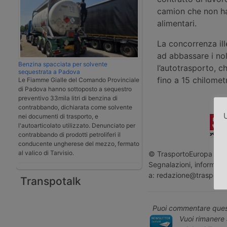
camion che non ha
alimentari.
La concorrenza il
ad abbassare i nol
Benzina spacciata per solvente
l’autotrasporto, c
sequestrata a Padova
fino a 15 chilometr
Le Fiamme Gialle del Comando Provinciale
di Padova hanno sottoposto a sequestro
preventivo 33mila litri di benzina di
contrabbando, dichiarata come solvente
U
nei documenti di trasporto, e
l'autoarticolato utilizzato. Denunciato per
contrabbando di prodotti petroliferi il
conducente ungherese del mezzo, fermato
al valico di Tarvisio.
© TrasportoEuropa - Rip
Segnalazioni, informazio
a: redazione@trasporto
Transpotalk
Puoi commentare quest
Vuoi rimanere 