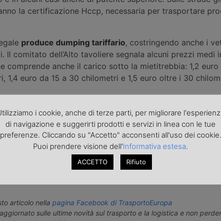
nno la certificazione Hccp, necessaria per trasportare pro
legale
produce dumping tariffario
, costringendo anche i vet
i. Il comitato dell’Alto tavoliere segnala alcuni prezzi medi 
he comprende anche il carico sotto la mietitrebbia: 1,2 euro 
i, 1,4 euro da 15 a 30 chilometri e 1,5 euro oltre i 30 chilome
tilizziamo i cookie, anche di terze parti, per migliorare l'esperien
di navigazione e suggerirti prodotti e servizi in linea con le tue
preferenze. Cliccando su "Accetto" acconsenti all'uso dei cookie
Puoi prendere visione dell'
Informativa estesa
.
roduzione riservata - Foto di repertorio
ni, comunicati, nonché rettifiche o precisazioni sugli articoli pubblica
ACCETTO
Rifiuto
europa.it
o articolo nella
pagina Facebook di TrasportoEuropa
aggiornato sulle ultime novità sul trasporto e la logistica e non perd