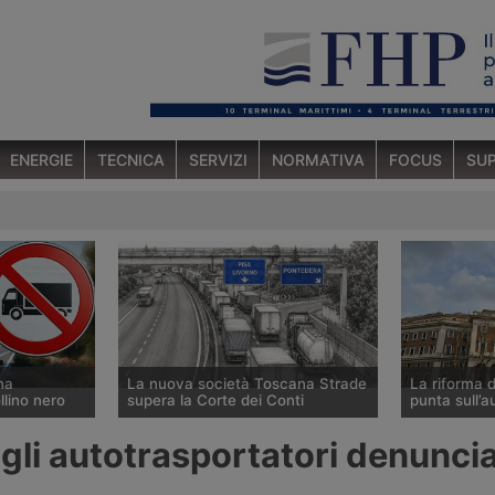
ENERGIE
TECNICA
SERVIZI
NORMATIVA
FOCUS
SUP
na
La nuova società Toscana Strade
La riforma d
llino nero
supera la Corte dei Conti
punta sull’a
r i veicoli
La Corte dei Conti approva la
Il ministero 
gli autotrasportatori denuncia
ento del
delibera che avvia la società
presentato al
te nazionale
pubblica Toscana Strade per la
linee della r