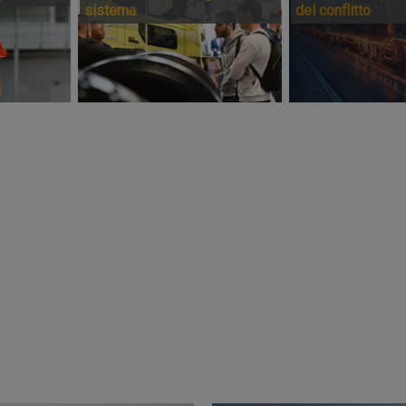
sistema
del conflitto