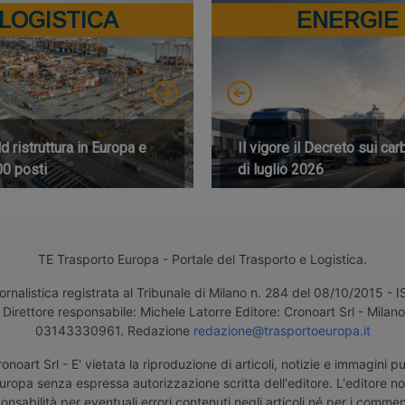
LOGISTICA
ENERGIE
 ristruttura in Europa e
Il vigore il Decreto sui car
00 posti
di luglio 2026
TE Trasporto Europa - Portale del Trasporto e Logistica.
ornalistica registrata al Tribunale di Milano n. 284 del 08/10/2015 -
Direttore responsabile: Michele Latorre Editore: Cronoart Srl - Milano 
03143330961. Redazione
redazione@trasportoeuropa.it
noart Srl - E' vietata la riproduzione di articoli, notizie e immagini pu
uropa senza espressa autorizzazione scritta dell'editore. L'editore n
nsabilità per eventuali errori contenuti negli articoli né per i comment