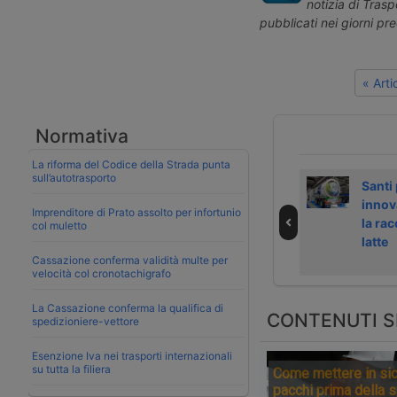
notizia di Tras
pubblicati nei giorni pr
« Art
Normativa
La riforma del Codice della Strada punta
sull’autotrasporto
Scoperto racket
Scania sviluppa
Santi 
nel trasporto
camion elettrico
innov
Imprenditore di Prato assolto per infortunio
dell’uva in Sicilia
refrigerato da 64
la rac
col muletto
tonnellate
latte
Cassazione conferma validità multe per
velocità col cronotachigrafo
La Cassazione conferma la qualifica di
CONTENUTI S
spedizioniere-vettore
Esenzione Iva nei trasporti internazionali
su tutta la filiera
Come mettere in sic
pacchi prima della 