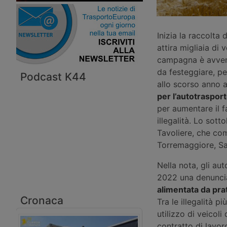
Inizia la raccolta 
attira migliaia di 
campagna è avvenu
da festeggiare, pe
Podcast K44
allo scorso anno 
per l’autotrasport
per aumentare il f
illegalità. Lo sot
Tavoliere, che co
Torremaggiore, Sa
Nella nota, gli au
2022 una denuncia
alimentata da prat
Cronaca
Tra le illegalità p
utilizzo di veicoli
contratto di lavor