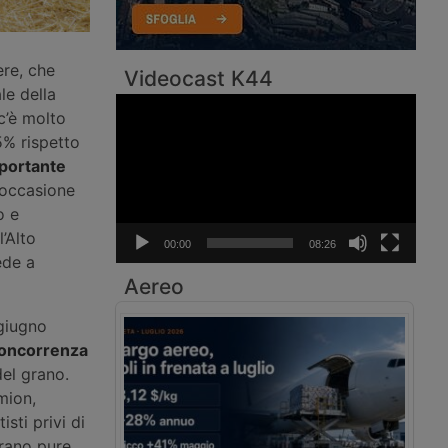
ere, che
Videocast K44
ale della
Video
c’è molto
Player
5% rispetto
portante
’occasione
o e
’Alto
00:00
08:26
ede a
Aereo
 giugno
 concorrenza
del grano.
amion,
isti privi di
irano pure