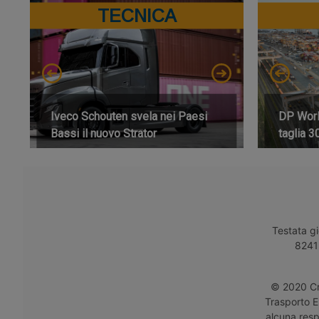
TECNICA
Iveco Schouten svela nei Paesi
DP World
Bassi il nuovo Strator
taglia 3
Testata gi
8241 
© 2020 Cro
Trasporto E
alcuna respo