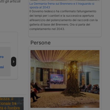
ti gli articoli
La Germania frena sul Brennero e il traguardo si
sposta al 2043
Il Governo tedesco ha confermato l’allungamento
dei tempi per i cantieri e la successiva apertura
all’esercizio del potenziamento dei raccordi con la
galleria di base del Brennero. Ora si parla del
completamento nel 2043.
Persone
Video | Adami
Nuovo
oro
Trasporti,
semirimorchio
autotrasporto da
cisterna elettrico
esi
Parona a tutta
di Santi
Europa
tezza: il
ionale tra
tà e l’ombra