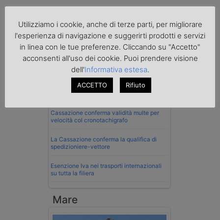
Utilizziamo i cookie, anche di terze parti, per migliorare
l'esperienza di navigazione e suggerirti prodotti e servizi
Normativa
in linea con le tue preferenze. Cliccando su "Accetto"
acconsenti all'uso dei cookie. Puoi prendere visione
La riforma del Codice della Strada punta
sull’autotrasporto
dell'
Informativa estesa
.
ACCETTO
Rifiuto
Imprenditore di Prato assolto per infortunio
col muletto
Cassazione conferma validità multe per
velocità col cronotachigrafo
La Cassazione conferma la qualifica di
spedizioniere-vettore
Esenzione Iva nei trasporti internazionali
su tutta la filiera
Mare