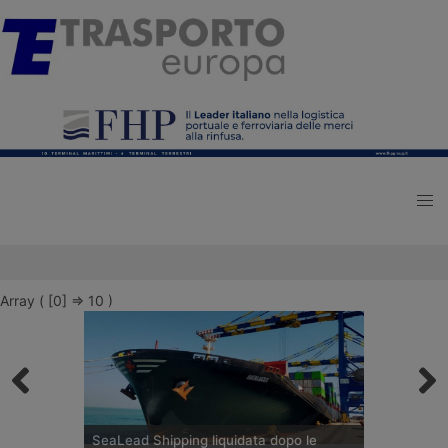
Array ( [0] => 10 )
SeaLead Shipping liquidata dopo le