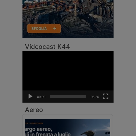
Videocast K44
Video
Player
00:00
08:26
Aereo