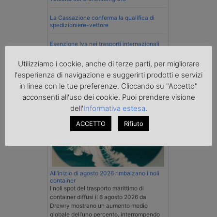
La Cassazione conferma la qualifica di
spedizioniere-vettore
Esenzione Iva nei trasporti internazionali
su tutta la filiera
Utilizziamo i cookie, anche di terze parti, per migliorare
l'esperienza di navigazione e suggerirti prodotti e servizi
Mare
in linea con le tue preferenze. Cliccando su "Accetto"
acconsenti all'uso dei cookie. Puoi prendere visione
dell'
Informativa estesa
.
ACCETTO
Rifiuto
All’inizio di agosto 2026 rimbalzano i noli
container
I noli spot del trasporto marittimo di
container diffusi il 6 agosto 2026 da
Drewry mostrano un aumento medio
globale dell’uno percento, interrompendo