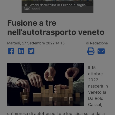
DP World ristruttura in Europa e taglia
300 posti
DP World conferma trecento esuberi nelle
Fusione a tre
attività europee dopo l’uscita di tre dirigenti
senior, mentre Londra e Anversa registrano
nell’autotrasporto veneto
volumi record e il gruppo prosegue gli
investimenti tra Svizzera, Golfo, Siria e
Regno Unito.
Martedì, 27 Settembre 2022 14:15
di Redazione
Il 15
ottobre
2022
nascerà in
Veneto la
Da Rold
Cassol,
un’impresa di autotrasporto e logistica sorta dalla